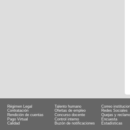
Régimen Legal
Talento humano
Correo institucio
Contratación
Ofertas de empleo
Redes Sociales
Rendición de cuentas
Concurso docente
Quejas y reclam
Pago Virtual
Control interno
Encuesta
Calidad
Buzón de notificaciones
Estadísticas