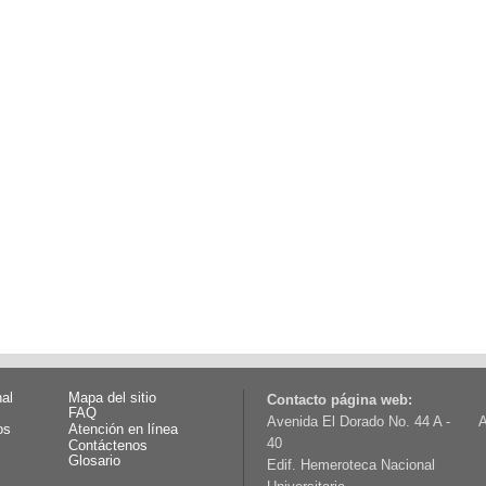
nal
Mapa del sitio
Contacto página web:
FAQ
Avenida El Dorado No. 44 A -
A
os
Atención en línea
40
Contáctenos
Glosario
Edif. Hemeroteca Nacional