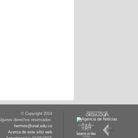
© Copyright 2014
lgunos derechos reservados.
hermes@unal.edu.co
Acerca de este sitio web