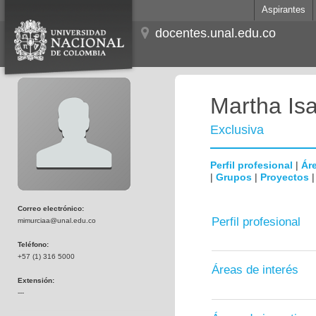
Aspirantes
docentes.unal.edu.co
Martha Is
Exclusiva
Perfil profesional
|
Áre
|
Grupos
|
Proyectos
Correo electrónico:
Perfil profesional
mimurciaa@unal.edu.co
Teléfono:
+57 (1) 316 5000
Áreas de interés
Extensión:
---