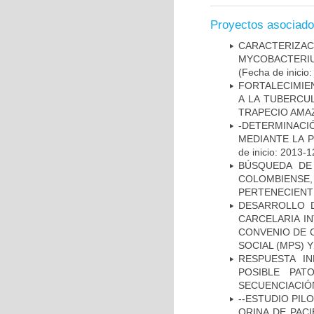
Proyectos asociad
CARACTERIZA
MYCOBACTERIU
(Fecha de inicio
FORTALECIMIEN
A LA TUBERCU
TRAPECIO AMAZ
-DETERMINACI
MEDIANTE LA 
de inicio: 2013-1
BÚSQUEDA DE
COLOMBIENS
PERTENECIENT
DESARROLLO D
CARCELARIA I
CONVENIO DE 
SOCIAL (MPS) 
RESPUESTA I
POSIBLE PAT
SECUENCIACIÓ
--ESTUDIO PIL
ORINA DE PACI