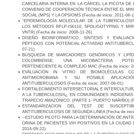
CARCELARIA INTERNA EN LA CÁRCEL LA PICOTA D
CONVENIO DE COOPERACIÓN TÉCNICA ENTRE EL MIN
SOCIAL (MPS) Y LA OPS/OMS
(Fecha de inicio: 2011-06-1
“EPIDEMIOLOGÍA MOLECULAR DE LA TUBERCULOSI
LOS MÉTODOS RFLP-IS6110, SPOLIGOTYPING Y MIRUS
VNTR)
(Fecha de inicio: 2008-11-26)
DISEÑO BIOINFORMÁTICO, SÍNTESIS Y EVALUAC
PÉPTIDOS CON POTENCIAL ACTIVIDAD ANTITUBERC
07-21)
BÚSQUEDA DE MARCADORES GENÓMICOS Y LIPÍD
COLOMBIENSE, UNA MICOBACTERIA POTEN
PERTENECIENTE AL COMPLEJO MAC
(Fecha de inicio: 
EVALUACIÓN IN VITRO DE BIOMOLÉCULAS CO
ANTIMICROBIANA Y SU POSIBLE APLICAC
ANTITUBERCULOSOS
(Fecha de inicio: 2007-06-01)
FORTALECIMIENTO INTERSECTORIAL E INTERCULTURA
A LA TUBERCULOSIS¿ EN COMUNIDADES INDÍGENAS
TRAPECIO AMAZÓNICO. (PARTE 1- PUERTO NARIÑO)
(
ESTANDARIZACION DEL TEST DE SUSCEPTIB
ANTITUBERCULOSIS DE SEGUNDA LINEA
(Fecha de inic
--ESTUDIO PILOTO PARA LA DETERMINACIÓN DE ANT
ORINA DE PACIENTES VIH POSITIVOS EN LA CIUDAD
2014-09-22)