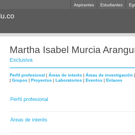
Aspirantes
Estudiantes
Eg
du.co
Martha Isabel Murcia Arangu
Exclusiva
Perfil profesional
|
Áreas de interés
|
Áreas de investigación
|
Grupos
|
Proyectos
|
Laboratorios
|
Eventos
|
Enlaces
Perfil profesional
Áreas de interés