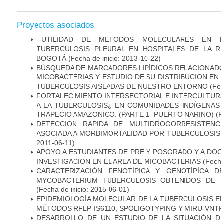
Proyectos asociados
--UTILIDAD DE METODOS MOLECULARES EN 
TUBERCULOSIS PLEURAL EN HOSPITALES DE LA R
BOGOTÁ
(Fecha de inicio: 2013-10-22)
BÚSQUEDA DE MARCADORES LIPÍDICOS RELACIONADO
MICOBACTERIAS Y ESTUDIO DE SU DISTRIBUCION E
TUBERCULOSIS AISLADAS DE NUESTRO ENTORNO
(Fec
FORTALECIMIENTO INTERSECTORIAL E INTERCULTURA
A LA TUBERCULOSIS¿ EN COMUNIDADES INDÍGENAS
TRAPECIO AMAZÓNICO. (PARTE 1- PUERTO NARIÑO)
(
DETECCION RAPIDA DE MULTIDROGORRESISTENC
ASOCIADA A MORBIMORTALIDAD POR TUBERCULOSIS
2011-06-11)
APOYO A ESTUDIANTES DE PRE Y POSGRADO Y A DO
INVESTIGACION EN EL AREA DE MICOBACTERIAS
(Fecha
CARACTERIZACIÓN FENOTÍPICA Y GENOTÍPÌCA D
MYCOBACTERIUM TUBERCULOSIS OBTENIDOS DE I
(Fecha de inicio: 2015-06-01)
EPIDEMIOLOGÍA MOLECULAR DE LA TUBERCULOSIS E
MÉTODOS RFLP-IS6110, SPOLIGOTYPING Y MIRU-VNT
DESARROLLO DE UN ESTUDIO DE LA SITUACIÓN D