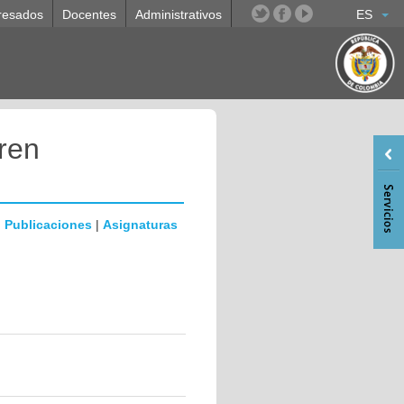
resados
Docentes
Administrativos
ES
ren
|
Publicaciones
|
Asignaturas