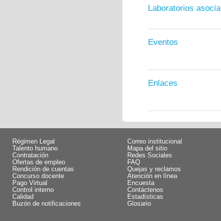
Laboratorios asoci
Eventos
Enlaces
Régimen Legal
Correo institucional
Talento humano
Mapa del sitio
Contratación
Redes Sociales
Ofertas de empleo
FAQ
Rendición de cuentas
Quejas y reclamos
Concurso docente
Atención en línea
Pago Virtual
Encuesta
Control interno
Contáctenos
Calidad
Estadísticas
Buzón de notificaciones
Glosario