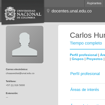
Aspirantes
docentes.unal.edu.co
Carlos Hum
Tiempo completo
Perfil profesional
|
Áre
|
Grupos
|
Proyectos
Correo electrónico:
Perfil profesional
chsaavedrat@unal.edu.co
Teléfono:
+57 (1) 316 5000
Áreas de interés
Extensión:
---