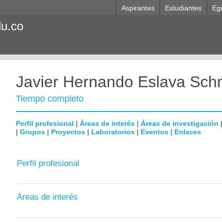
Aspirantes
Estudiantes
Eg
du.co
Javier Hernando Eslava Sch
Tiempo completo
Perfil profesional
|
Áreas de interés
|
Áreas de investigación
|
Grupos
|
Proyectos
|
Laboratorios
|
Eventos
|
Enlaces
Perfil profesional
Áreas de interés