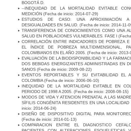
BOGOTÁ D.
--INEQUIDAD DE LA MORTALIDAD EVITABLE CO
MEDICIÓN
(Fecha de inicio: 2014-07-29)
ESTUDIOS DE CASO: UNA APROXIMACIÓN A 
DESIGUALDADES EN SALUD.
(Fecha de inicio: 2014-11-0
TRANSFERENCIA DE CONOCIMIENTOS COMO UNA AL
SALUD EN POBLACIONES VULNERABLES. FASE I
(Fecha 
CORRELACIÓN ENTRE INDICADORES DE POBREZA E 
EL ÍNDICE DE POBREZA MULTIDIMENSIONAL, P
COLOMBIANOS EN EL AÑO 2005.
(Fecha de inicio: 2013-
EVALUACIÓN DE LA BIODISPONIBILIDAD Y LA FARMAC
DOS BEBIDAS ENERGIZANTES ADMINISTRADAS EN D
SANOS
(Fecha de inicio: 2009-08-22)
EVENTOS REPORTABLES Y SU EVITABILIDAD EL 
COLOMBIA
(Fecha de inicio: 2006-06-10)
INEQUIDAD DE LA MORTALIDAD EVITABLE EN CO
PERIODO DE 1998 A 2005.
(Fecha de inicio: 2008-08-15)
MODOS DE VIDA Y ATENCION PRENATAL A LAS MADR
SÍFILIS CONGÉNITA RESIDENTES EN UNA LOCALIDAD
inicio: 2014-06-24)
DISEÑO DE DISPOSITIVO DIGITAL PARA MONITORE
(Fecha de inicio: 2014-01-13)
COMPARACION ENTRE EL DIAGNOSTICO CEFAL
PACIENTES CON ALTERACIONES ESQUELETICAS V