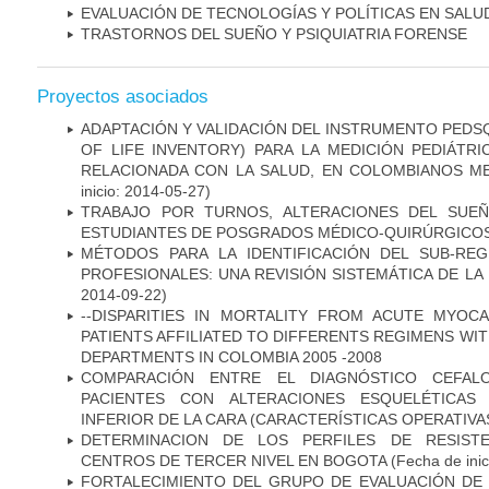
EVALUACIÓN DE TECNOLOGÍAS Y POLÍTICAS EN SALU
TRASTORNOS DEL SUEÑO Y PSIQUIATRIA FORENSE
Proyectos asociados
ADAPTACIÓN Y VALIDACIÓN DEL INSTRUMENTO PEDSQ
OF LIFE INVENTORY) PARA LA MEDICIÓN PEDIÁTRI
RELACIONADA CON LA SALUD, EN COLOMBIANOS M
inicio: 2014-05-27)
TRABAJO POR TURNOS, ALTERACIONES DEL SUEÑ
ESTUDIANTES DE POSGRADOS MÉDICO-QUIRÚRGICO
MÉTODOS PARA LA IDENTIFICACIÓN DEL SUB-RE
PROFESIONALES: UNA REVISIÓN SISTEMÁTICA DE LA
2014-09-22)
--DISPARITIES IN MORTALITY FROM ACUTE MYOC
PATIENTS AFFILIATED TO DIFFERENTS REGIMENS WI
DEPARTMENTS IN COLOMBIA 2005 -2008
COMPARACIÓN ENTRE EL DIAGNÓSTICO CEFAL
PACIENTES CON ALTERACIONES ESQUELÉTICAS 
INFERIOR DE LA CARA (CARACTERÍSTICAS OPERATIVAS
DETERMINACION DE LOS PERFILES DE RESISTE
CENTROS DE TERCER NIVEL EN BOGOTA
(Fecha de inic
FORTALECIMIENTO DEL GRUPO DE EVALUACIÓN DE 