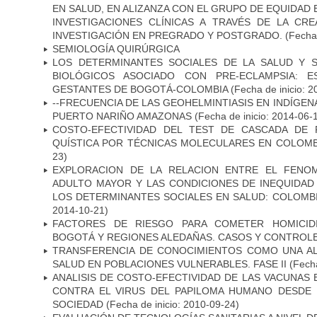
EN SALUD, EN ALIZANZA CON EL GRUPO DE EQUIDAD 
INVESTIGACIONES CLÍNICAS A TRAVÉS DE LA CR
INVESTIGACIÓN EN PREGRADO Y POSTGRADO.
(Fecha 
SEMIOLOGÍA QUIRÚRGICA
LOS DETERMINANTES SOCIALES DE LA SALUD Y 
BIOLÓGICOS ASOCIADO CON PRE-ECLAMPSIA: 
GESTANTES DE BOGOTÁ-COLOMBIA
(Fecha de inicio: 2
--FRECUENCIA DE LAS GEOHELMINTIASIS EN INDÍGE
PUERTO NARIÑO AMAZONAS
(Fecha de inicio: 2014-06-
COSTO-EFECTIVIDAD DEL TEST DE CASCADA DE 
QUÍSTICA POR TÉCNICAS MOLECULARES EN COLOMB
23)
EXPLORACION DE LA RELACION ENTRE EL FENOM
ADULTO MAYOR Y LAS CONDICIONES DE INEQUIDAD
LOS DETERMINANTES SOCIALES EN SALUD: COLOMBI
2014-10-21)
FACTORES DE RIESGO PARA COMETER HOMICID
BOGOTÁ Y REGIONES ALEDAÑAS. CASOS Y CONTROL
TRANSFERENCIA DE CONOCIMIENTOS COMO UNA AL
SALUD EN POBLACIONES VULNERABLES. FASE II
(Fecha
ANALISIS DE COSTO-EFECTIVIDAD DE LAS VACUNAS 
CONTRA EL VIRUS DEL PAPILOMA HUMANO DESDE 
SOCIEDAD
(Fecha de inicio: 2010-09-24)