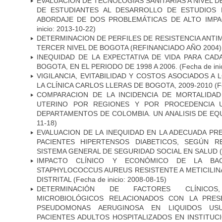
EVALUACIÓN DE TECNOLOGÍAS SANITARIAS A NIVEL 
DE ESTUDIANTES AL DESARROLLO DE ESTUDIOS 
ABORDAJE DE DOS PROBLEMÁTICAS DE ALTO IMPAC
inicio: 2013-10-22)
DETERMINACION DE PERFILES DE RESISTENCIA ANTI
TERCER NIVEL DE BOGOTA (REFINANCIADO AÑO 2004)
INEQUIDAD DE LA EXPECTATIVA DE VIDA PARA CA
BOGOTA, EN EL PERIODO DE 1998 A 2006.
(Fecha de ini
VIGILANCIA, EVITABILIDAD Y COSTOS ASOCIADOS A
LA CLÍNICA CARLOS LLERAS DE BOGOTA, 2009-2010
(F
COMPARACION DE LA INCIDENCIA DE MORTALIDA
UTERINO POR REGIONES Y POR PROCEDENCIA 
DEPARTAMENTOS DE COLOMBIA. UN ANALISIS DE EQ
11-18)
EVALUACION DE LA INEQUIDAD EN LA ADECUADA PRE
PACIENTES HIPERTENSOS DIABETICOS, SEGÚN R
SISTEMA GENERAL DE SEGURIDAD SOCIAL EN SALUD
(
IMPACTO CLÍNICO Y ECONÓMICO DE LA BAC
STAPHYLOCOCCUS AUREUS RESISTENTE A METICILINA
DISTRITAL
(Fecha de inicio: 2008-08-15)
DETERMINACIÓN DE FACTORES CLÍNICOS
MICROBIOLÓGICOS RELACIONADOS CON LA PRES
PSEUDOMONAS AERUGINOSA EN LIQUIDOS USU
PACIENTES ADULTOS HOSPITALIZADOS EN INSTITUC