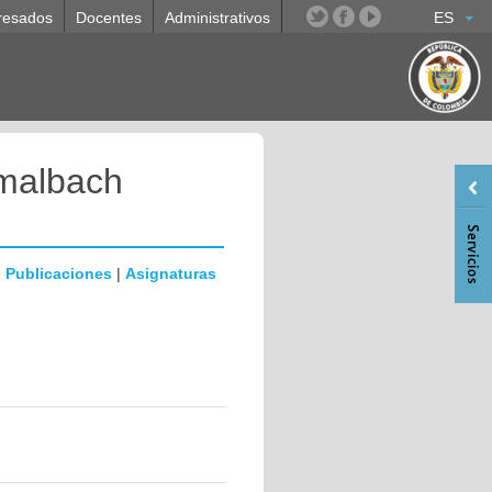
resados
Docentes
Administrativos
ES
malbach
|
Publicaciones
|
Asignaturas