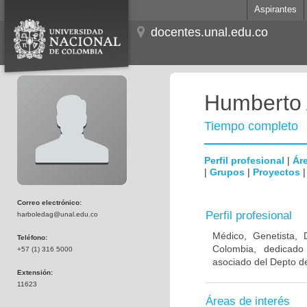
Aspirantes
docentes.unal.edu.co
Humberto 
Tiempo completo
Perfil profesional
|
Áre
|
Grupos
|
Proyectos
Correo electrónico:
Perfil profesional
harboledag@unal.edu.co
Médico, Genetista, 
Teléfono:
Colombia, dedicado
+57 (1) 316 5000
asociado del Depto de
Extensión:
11623
Áreas de interés