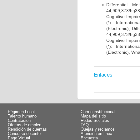
Differential 
44,909,373/hg38)
Cognitive Impairm
(*): Internati
(Electronic); Di
44,909,373/hg38)
Cognitive Impairm
(*): Internati
(Electronic), Wh
Enlaces
Régimen Legal
Correo institucional
Talento humano
Mapa del sitio
Contratación
Redes Sociales
Ofertas de empleo
FAQ
Rendición de cuentas
Quejas y reclamos
Concurso docente
Atención en línea
Pago Virtual
Encuesta