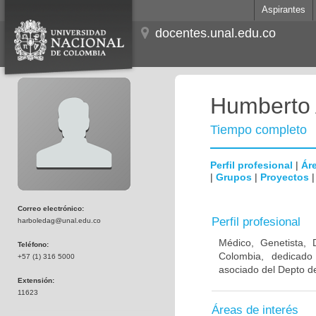
Aspirantes
docentes.unal.edu.co
Humberto 
Tiempo completo
Perfil profesional
|
Áre
|
Grupos
|
Proyectos
Correo electrónico:
Perfil profesional
harboledag@unal.edu.co
Médico, Genetista, 
Teléfono:
Colombia, dedicado
+57 (1) 316 5000
asociado del Depto de
Extensión:
11623
Áreas de interés