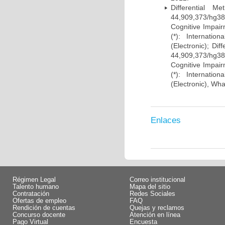
Differential 
44,909,373/hg38)
Cognitive Impairm
(*): Internati
(Electronic); Di
44,909,373/hg38)
Cognitive Impairm
(*): Internati
(Electronic), Wh
Enlaces
Régimen Legal
Correo institucional
Talento humano
Mapa del sitio
Contratación
Redes Sociales
Ofertas de empleo
FAQ
Rendición de cuentas
Quejas y reclamos
Concurso docente
Atención en línea
Pago Virtual
Encuesta