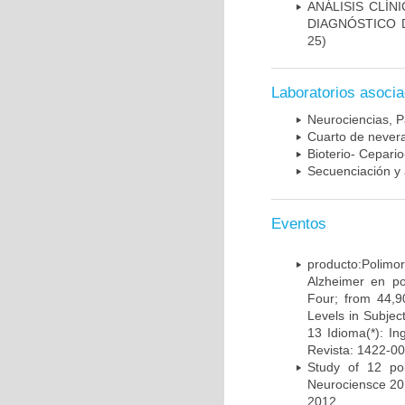
ANÁLISIS CLÍ
DIAGNÓSTICO 
25)
Laboratorios asoci
Neurociencias, P
Cuarto de nevera
Bioterio- Cepario
Secuenciación y 
Eventos
producto:Poli
Alzheimer en po
Four; from 44,9
Levels in Subject
13 Idioma(*): In
Revista: 1422-00
Study of 12 pol
Neurociensce 20
2012.