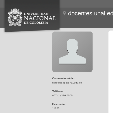
docentes.unal.e
Correo electrónico:
harboledag@unal.edu.co
Teléfono:
+57 (1) 316 5000
Extensión:
11623