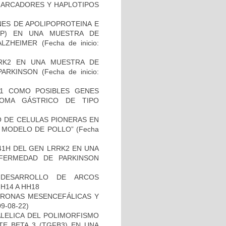
 MARCADORES Y HAPLOTIPOS
NES DE APOLIPOPROTEINA E
PP) EN UNA MUESTRA DE
ALZHEIMER
(Fecha de inicio:
RK2 EN UNA MUESTRA DE
PARKINSON
(Fecha de inicio:
H1 COMO POSIBLES GENES
NOMA GÁSTRICO DE TIPO
TO DE CELULAS PIONERAS EN
 MODELO DE POLLO”
(Fecha
41H DEL GEN LRRK2 EN UNA
FERMEDAD DE PARKINSON
 DESARROLLO DE ARCOS
H14 A HH18
URONAS MESENCEFÁLICAS Y
09-08-22)
ALELICA DEL POLIMORFISMO
E BETA 3 (TGFB3) EN UNA