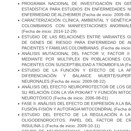
PROGRAMA NACIONAL DE INVESTIGACIÓN EN GEN
ESTADÍSTICA PARA ESTUDIOS EN ENFERMEDADES NE
ENFERMEDAD DE ALZHEIMER
(Fecha de inicio: 2009-08
CARACTERIZACIÓN CLÍNICA, AMBIENTAL Y GENÉTICA
COLOMBIANOS CON MANIFESTACIONES ANORMAL
(Fecha de inicio: 2014-12-29)
ESTUDIO DE LAS RELACIONES ENTRE VARIANTES G
DE GENES DE RIESGO PARA ENFERMEDAD DE AL
PACIENTES Y FAMILIAS COLOMBIANAS.
(Fecha de inicio
ANÁLISIS MUTACIONAL DEL FACTOR V, FACTOR I
MEDIANTE PCR MULTIPLEX EN POBLACIONES CO
PACIENTES CON SUSCEPTIBILIDAD A TROMBOFILIA
(Fe
ESTUDIO DE LA FUNCIÓN Y EFECTO DE LA AP
DIFERENCIACIÓN Y BALANCE MUERTE/SUPE
NEURONALES
(Fecha de inicio: 2009-08-22)
ANÁLISIS DEL EFECTO NEUROPROTECTOR DE LOS GEN
SU RELACIÓN CON LA VÍA PI3K/AKT Y FUNCIÓN MIT
NEUROTÓXICO
(Fecha de inicio: 2006-08-01)
FASE II: ANÁLISIS DEL EFECTO DE EXPRESIÓN A LA B
FUSIÓN-FISIÓN Y AUTOFAGIA MITOCONDRIAL
(Fecha de
ESTUDIO DEL EFECTO DE LA REGULACIÓN A LA
OLIGODENDROCITOS: PAPEL DEL FACTOR DE CR
INSULINA-1
(Fecha de inicio: 2009-10-11)