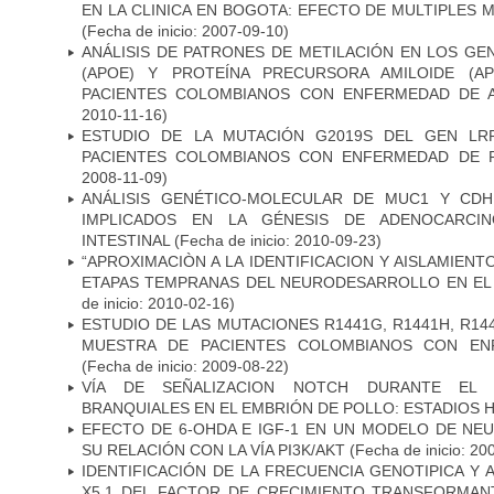
EN LA CLINICA EN BOGOTA: EFECTO DE MULTIPLES
(Fecha de inicio: 2007-09-10)
ANÁLISIS DE PATRONES DE METILACIÓN EN LOS GE
(APOE) Y PROTEÍNA PRECURSORA AMILOIDE (A
PACIENTES COLOMBIANOS CON ENFERMEDAD DE 
2010-11-16)
ESTUDIO DE LA MUTACIÓN G2019S DEL GEN LR
PACIENTES COLOMBIANOS CON ENFERMEDAD DE 
2008-11-09)
ANÁLISIS GENÉTICO-MOLECULAR DE MUC1 Y CD
IMPLICADOS EN LA GÉNESIS DE ADENOCARCI
INTESTINAL
(Fecha de inicio: 2010-09-23)
“APROXIMACIÒN A LA IDENTIFICACION Y AISLAMIEN
ETAPAS TEMPRANAS DEL NEURODESARROLLO EN EL
de inicio: 2010-02-16)
ESTUDIO DE LAS MUTACIONES R1441G, R1441H, R14
MUESTRA DE PACIENTES COLOMBIANOS CON EN
(Fecha de inicio: 2009-08-22)
VÍA DE SEÑALIZACION NOTCH DURANTE EL
BRANQUIALES EN EL EMBRIÓN DE POLLO: ESTADIOS H
EFECTO DE 6-OHDA E IGF-1 EN UN MODELO DE NE
SU RELACIÓN CON LA VÍA PI3K/AKT
(Fecha de inicio: 20
IDENTIFICACIÓN DE LA FRECUENCIA GENOTIPICA Y 
X5.1 DEL FACTOR DE CRECIMIENTO TRANSFORMANT