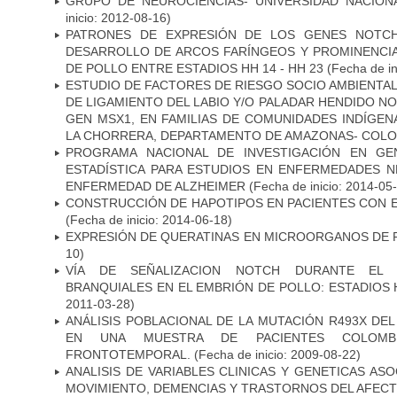
GRUPO DE NEUROCIENCIAS- UNIVERSIDAD NACION
inicio: 2012-08-16)
PATRONES DE EXPRESIÓN DE LOS GENES NOTCH
DESARROLLO DE ARCOS FARÍNGEOS Y PROMINENCIA
DE POLLO ENTRE ESTADIOS HH 14 - HH 23
(Fecha de in
ESTUDIO DE FACTORES DE RIESGO SOCIO AMBIENTAL
DE LIGAMIENTO DEL LABIO Y/O PALADAR HENDIDO N
GEN MSX1, EN FAMILIAS DE COMUNIDADES INDÍGE
LA CHORRERA, DEPARTAMENTO DE AMAZONAS- COLO
PROGRAMA NACIONAL DE INVESTIGACIÓN EN GEN
ESTADÍSTICA PARA ESTUDIOS EN ENFERMEDADES NE
ENFERMEDAD DE ALZHEIMER
(Fecha de inicio: 2014-05
CONSTRUCCIÓN DE HAPOTIPOS EN PACIENTES CON 
(Fecha de inicio: 2014-06-18)
EXPRESIÓN DE QUERATINAS EN MICROORGANOS DE P
10)
VÍA DE SEÑALIZACION NOTCH DURANTE EL
BRANQUIALES EN EL EMBRIÓN DE POLLO: ESTADIOS 
2011-03-28)
ANÁLISIS POBLACIONAL DE LA MUTACIÓN R493X DE
EN UNA MUESTRA DE PACIENTES COLOMB
FRONTOTEMPORAL.
(Fecha de inicio: 2009-08-22)
ANALISIS DE VARIABLES CLINICAS Y GENETICAS AS
MOVIMIENTO, DEMENCIAS Y TRASTORNOS DEL AFEC