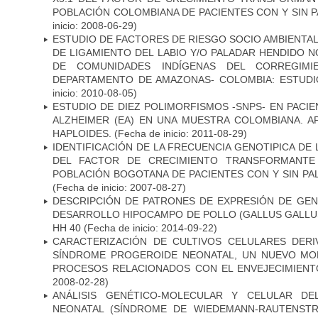
POBLACIÓN COLOMBIANA DE PACIENTES CON Y SIN 
inicio: 2008-06-29)
ESTUDIO DE FACTORES DE RIESGO SOCIO AMBIENTAL
DE LIGAMIENTO DEL LABIO Y/O PALADAR HENDIDO N
DE COMUNIDADES INDÍGENAS DEL CORREGIMI
DEPARTAMENTO DE AMAZONAS- COLOMBIA: ESTUDI
inicio: 2010-08-05)
ESTUDIO DE DIEZ POLIMORFISMOS -SNPS- EN PAC
ALZHEIMER (EA) EN UNA MUESTRA COLOMBIANA. A
HAPLOIDES.
(Fecha de inicio: 2011-08-29)
IDENTIFICACIÓN DE LA FRECUENCIA GENOTIPICA DE
DEL FACTOR DE CRECIMIENTO TRANSFORMANTE 
POBLACIÓN BOGOTANA DE PACIENTES CON Y SIN PAL
(Fecha de inicio: 2007-08-27)
DESCRIPCIÓN DE PATRONES DE EXPRESIÓN DE GEN
DESARROLLO HIPOCAMPO DE POLLO (GALLUS GALLUS)
HH 40
(Fecha de inicio: 2014-09-22)
CARACTERIZACIÓN DE CULTIVOS CELULARES DER
SÍNDROME PROGEROIDE NEONATAL, UN NUEVO MO
PROCESOS RELACIONADOS CON EL ENVEJECIMIEN
2008-02-28)
ANÁLISIS GENÉTICO-MOLECULAR Y CELULAR DE
NEONATAL (SÍNDROME DE WIEDEMANN-RAUTENSTR