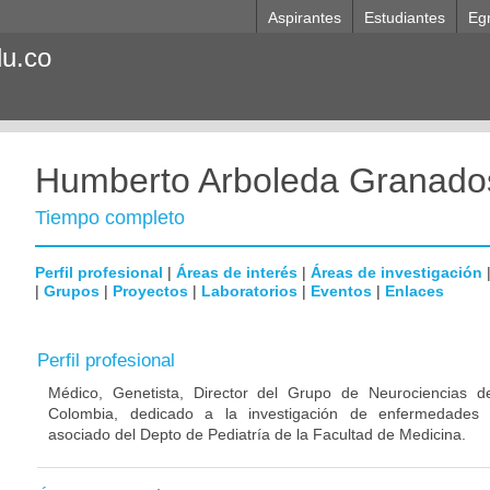
Aspirantes
Estudiantes
Eg
du.co
Humberto Arboleda Granado
Tiempo completo
Perfil profesional
|
Áreas de interés
|
Áreas de investigación
|
Grupos
|
Proyectos
|
Laboratorios
|
Eventos
|
Enlaces
Perfil profesional
Médico, Genetista, Director del Grupo de Neurociencias d
Colombia, dedicado a la investigación de enfermedades n
asociado del Depto de Pediatría de la Facultad de Medicina.