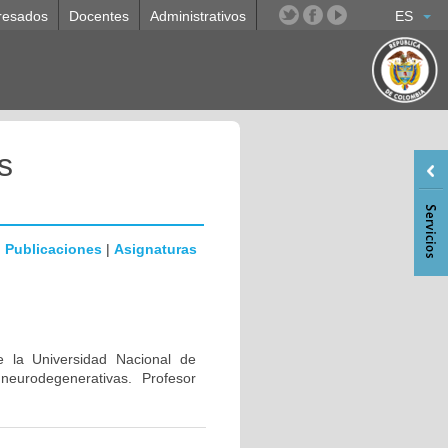
resados
Docentes
Administrativos
ES
s
|
Publicaciones
|
Asignaturas
e la Universidad Nacional de
eurodegenerativas. Profesor