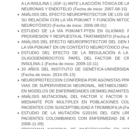
A LA INSULINA 1 (IGF-1) ANTE LA ACCIÓN TÓXICA DE
NEURONAS Y ENDOTELIO
(Fecha de inicio: 2007-08-15)
ANÁLISIS DEL EFECTO NEUROPROTECTOR DE LOS GEN
SU RELACIÓN CON LA VÍA PI3K/AKT Y FUNCIÓN MIT
NEUROTÓXICO
(Fecha de inicio: 2006-08-01)
ESTUDIO DE LA VÍA PI3K/AKT-PTEN EN GLIOMAS: R
PROGRESIÓN Y RESPUESTA AL TRATAMIENTO
(Fecha de
ANÁLISIS DEL EFECTO NEUROPROTECTOR DEL GEN 
LA VÍA PI3K/AKT EN UN CONTEXTO NEUROTÓXICO
(Fec
ESTUDIO DEL EFECTO DE LA REGULACIÓN A LA
OLIGODENDROCITOS: PAPEL DEL FACTOR DE CR
INSULINA-1
(Fecha de inicio: 2009-10-11)
20 AÑOS DEL INSTITUTO DE GENÉTICA-UNIVERSID
(Fecha de inicio: 2014-05-13)
NEUROPROTECCION CONFERIDA POR AGONISTAS PPAR
VIAS DE SUPERVIVENCIA NEURONAL, METABOLISMO
EN MODELOS DE ENFERMEDADES DESMIELINIZANTES
ANÁLISIS MUTACIONAL DEL FACTOR V, FACTOR I
MEDIANTE PCR MULTIPLEX EN POBLACIONES CO
PACIENTES CON SUSCEPTIBILIDAD A TROMBOFILIA
(Fe
ESTUDIO DE LA MUTACIÓN G2019S DEL GEN LR
PACIENTES COLOMBIANOS CON ENFERMEDAD DE 
2008-11-09)