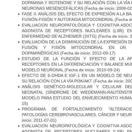
DOPAMINA Y ROTENONE Y SU RELACIÓN CON LA VÍA 
NEURONAS MESENCEFÁLICAS
(Fecha de inicio: 2008-0
FASE II: ANÁLISIS DEL EFECTO DE EXPRESIÓN A LA B
FUSIÓN-FISIÓN Y AUTOFAGIA MITOCONDRIAL
(Fecha de
EVALUACION NEUROPATOLÓGICA Y COGNITIVA ASOC
AGONISTA DE RECEPTORES NUCLEARES (LXR) E
ENFERMEDAD DE ALZHEIMER (3XTG)
(Fecha de inicio: 
EVALUACIÓN DE LA DISMINUCIÓN DE LA EXPRESIÓN 
FUSIÓN Y FISIÓN MITOCONDRIAL EN UN
DOPAMINÉRGICAS
(Fecha de inicio: 2012-09-17)
ESTUDIO DE LA FUNCIÓN Y EFECTO DE LA AP
RECEPTORES EN LA DIFERENCIACIÓN Y BALANCE MU
MODELO NEURONAL
(Fecha de inicio: 2010-09-24)
EFECTO DE 6-OHDA E IGF-1 EN UN MODELO DE NE
SU RELACIÓN CON LA VÍA PI3K/AKT
(Fecha de inicio: 20
ANÁLISIS GENÉTICO-MOLECULAR Y CELULAR DE
NEONATAL (SÍNDROME DE WIEDEMANN-RAUTENSTR
MODELO PARA ESTUDIO DEL ENVEJECIMIENTO HUM
15)
PROGRAMA DE FORTALECIMIENTO "ALTERAC
PATOLOGÍAS CEREBROVASCULARES, CÁNCER Y NEU
inicio: 2011-07-01)
EVALUACION NEUROPATOLÓGICA Y COGNITIVA ASOC
AGONISTA DE RECEPTORES NUCLEARES (LXR) E