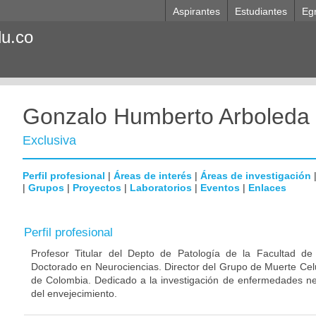
Aspirantes
Estudiantes
Eg
du.co
Gonzalo Humberto Arboleda
Exclusiva
Perfil profesional
|
Áreas de interés
|
Áreas de investigación
|
Grupos
|
Proyectos
|
Laboratorios
|
Eventos
|
Enlaces
Perfil profesional
Profesor Titular del Depto de Patología de la Facultad de
Doctorado en Neurociencias. Director del Grupo de Muerte Celu
de Colombia. Dedicado a la investigación de enfermedades ne
del envejecimiento.