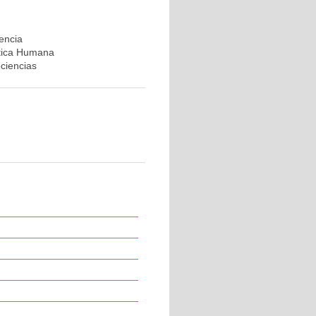
rencia
ética Humana
ociencias