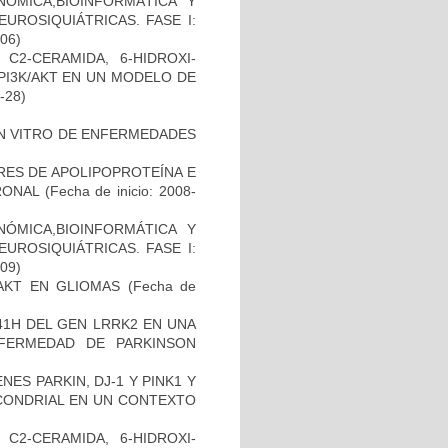
ÓMICA,BIOINFORMÁTICA Y
UROSIQUIÁTRICAS. FASE I:
-06)
C2-CERAMIDA, 6-HIDROXI-
PI3K/AKT EN UN MODELO DE
8-28)
IN VITRO DE ENFERMEDADES
RES DE APOLIPOPROTEÍNA E
RONAL
(Fecha de inicio: 2008-
ÓMICA,BIOINFORMÁTICA Y
UROSIQUIÁTRICAS. FASE I:
-09)
-AKT EN GLIOMAS
(Fecha de
41H DEL GEN LRRK2 EN UNA
FERMEDAD DE PARKINSON
ES PARKIN, DJ-1 Y PINK1 Y
OCONDRIAL EN UN CONTEXTO
C2-CERAMIDA, 6-HIDROXI-