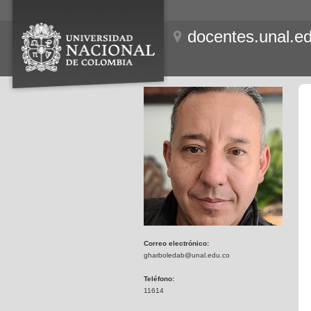
docentes.unal.e
Correo electrónico:
gharboledab@unal.edu.co
Teléfono:
11614