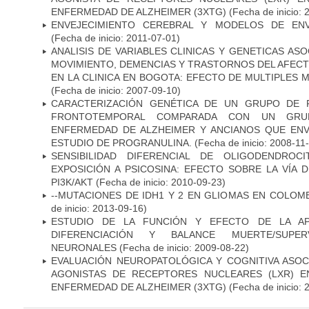
ENFERMEDAD DE ALZHEIMER (3XTG)
(Fecha de inicio: 
ENVEJECIMIENTO CEREBRAL Y MODELOS DE ENV
(Fecha de inicio: 2011-07-01)
ANALISIS DE VARIABLES CLINICAS Y GENETICAS AS
MOVIMIENTO, DEMENCIAS Y TRASTORNOS DEL AFEC
EN LA CLINICA EN BOGOTA: EFECTO DE MULTIPLES
(Fecha de inicio: 2007-09-10)
CARACTERIZACIÓN GENÉTICA DE UN GRUPO DE 
FRONTOTEMPORAL COMPARADA CON UN GRU
ENFERMEDAD DE ALZHEIMER Y ANCIANOS QUE EN
ESTUDIO DE PROGRANULINA.
(Fecha de inicio: 2008-11
SENSIBILIDAD DIFERENCIAL DE OLIGODENDRO
EXPOSICIÓN A PSICOSINA: EFECTO SOBRE LA VÍA 
PI3K/AKT
(Fecha de inicio: 2010-09-23)
--MUTACIONES DE IDH1 Y 2 EN GLIOMAS EN COLOMB
de inicio: 2013-09-16)
ESTUDIO DE LA FUNCIÓN Y EFECTO DE LA AP
DIFERENCIACIÓN Y BALANCE MUERTE/SUPE
NEURONALES
(Fecha de inicio: 2009-08-22)
EVALUACIÓN NEUROPATOLÓGICA Y COGNITIVA ASOC
AGONISTAS DE RECEPTORES NUCLEARES (LXR) 
ENFERMEDAD DE ALZHEIMER (3XTG)
(Fecha de inicio: 