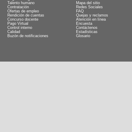
Talento humano
Mapa del sitio
Contratación
Redes Sociales
Ofertas de empleo
FAQ
Rendición de cuentas
Quejas y reclamos
Concurso docente
Atención en línea
Pago Virtual
Encuesta
Control interno
Contáctenos
Calidad
Estadísticas
Buzón de notificaciones
Glosario