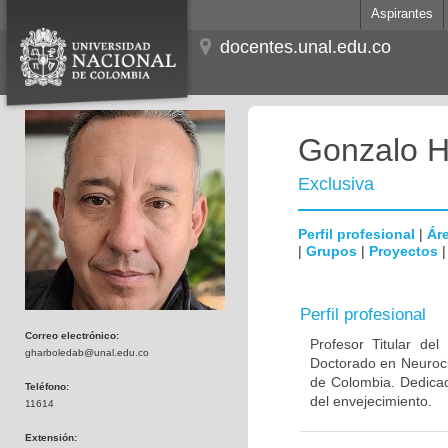
Aspirantes
docentes.unal.edu.co
Gonzalo H
Exclusiva
Perfil profesional
|
Áre
|
Grupos
|
Proyectos
Perfil profesional
Correo electrónico:
Profesor Titular de
gharboledab@unal.edu.co
Doctorado en Neuroci
de Colombia. Dedicad
Teléfono:
del envejecimiento.
11614
Extensión: