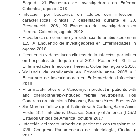
Bogotá.; XI Encuentro de Investigadores en Enfermed
Colombia, agosto 2018.
Infección por bocavirus en adultos con infección 
características clínicas y desenlaces durante el 
Presentación 206.; XI Encuentro de Investigadores e
Pereira, Colombia, agosto 2018.
Prevalencia de consumo y resistencia de antibióticos en u
115; XI Encuentro de Investigadores en Enfermedades Inf
agosto 2018.
Frecuencia y desenlaces clínicos de la infección por infl
en hospitales de Bogotá en el 2012. Póster 94.; XI Enc
Enfermedades Infeccioas, Pereira, Colombia, agosto 2018.
Vigilancia de candidemia en Colombia entre 2008 a 2
Encuentro de Investigadores en Enfermedades Infeccioas
2018.
Pharmacokinetics of a Vancomycin product in patients wit
and chemoptherapy-induced febrile neutropenia. Pós
Congress on Infectious Diseases, Buenos Aires, Buenos Aire
Six Months Follow-up of Patients with Guillain¿Barré Associ
Poster 314; Infectious Diseases Society of America (IDS
Estados Unidos de América, octubre 2017.
Infección del tracto urinario en pacientes con trasplante r
XVIII Congreso Panamericano de Infectología, Ciuda
2017.