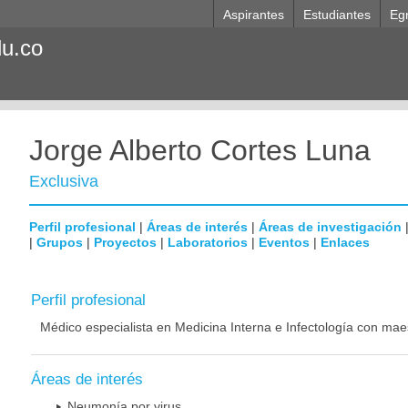
Aspirantes
Estudiantes
Eg
du.co
Jorge Alberto Cortes Luna
Exclusiva
Perfil profesional
|
Áreas de interés
|
Áreas de investigación
|
Grupos
|
Proyectos
|
Laboratorios
|
Eventos
|
Enlaces
Perfil profesional
Médico especialista en Medicina Interna e Infectología con mae
Áreas de interés
Neumonía por virus