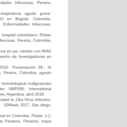
ades Infeccioas, Pereira,
respiratoria aguda grave:
2012 en Bogotá- Colombia.
n Enfermedades Infeccioas,
n hospital colombiano. Póster
eccioas, Pereira, Colombia,
uenza en pa- cientes con IRAG
uentro de Investigadores en
010. Presentación 58.; XI
, Pereira, Colombia, agosto
h hematological malignancies
ter UMP095; International
s, Argentina, abril 2018.
ated to Zika Virus Infection.
A) : IDWeek 2017, San diego,
enal en Colombia. Póster J-1;
d de Panamá, Panamá, mayo