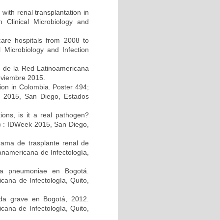
 with renal transplantation in
Clinical Microbiology and
care hospitals from 2008 to
 Microbiology and Infection
s de la Red Latinoamericana
noviembre 2015.
ction in Colombia. Poster 494;
k 2015, San Diego, Estados
tions, is it a real pathogen?
A) : IDWeek 2015, San Diego,
rama de trasplante renal de
anamericana de Infectología,
lla pneumoniae en Bogotá.
ana de Infectología, Quito,
guda grave en Bogotá, 2012.
cana de Infectología, Quito,