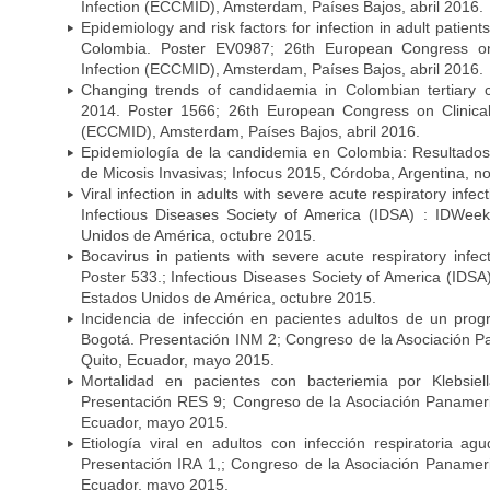
Infection (ECCMID), Amsterdam, Países Bajos, abril 2016.
Epidemiology and risk factors for infection in adult patients
Colombia. Poster EV0987; 26th European Congress on 
Infection (ECCMID), Amsterdam, Países Bajos, abril 2016.
Changing trends of candidaemia in Colombian tertiary 
2014. Poster 1566; 26th European Congress on Clinical
(ECCMID), Amsterdam, Países Bajos, abril 2016.
Epidemiología de la candidemia en Colombia: Resultado
de Micosis Invasivas; Infocus 2015, Córdoba, Argentina, 
Viral infection in adults with severe acute respiratory infe
Infectious Diseases Society of America (IDSA) : IDWee
Unidos de América, octubre 2015.
Bocavirus in patients with severe acute respiratory infec
Poster 533.; Infectious Diseases Society of America (IDS
Estados Unidos de América, octubre 2015.
Incidencia de infección en pacientes adultos de un prog
Bogotá. Presentación INM 2; Congreso de la Asociación P
Quito, Ecuador, mayo 2015.
Mortalidad en pacientes con bacteriemia por Klebsie
Presentación RES 9; Congreso de la Asociación Panameric
Ecuador, mayo 2015.
Etiología viral en adultos con infección respiratoria a
Presentación IRA 1,; Congreso de la Asociación Panameri
Ecuador, mayo 2015.