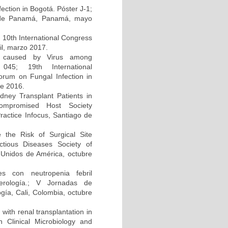
ction in Bogotá. Póster J-1;
d de Panamá, Panamá, mayo
; 10th International Congress
il, marzo 2017.
on caused by Virus among
045; 19th International
um on Fungal Infection in
re 2016.
dney Transplant Patients in
compromised Host Society
ractice Infocus, Santiago de
e the Risk of Surgical Site
ectious Diseases Society of
Unidos de América, octubre
s con neutropenia febril
cerología.; V Jornadas de
gía, Cali, Colombia, octubre
 with renal transplantation in
Clinical Microbiology and