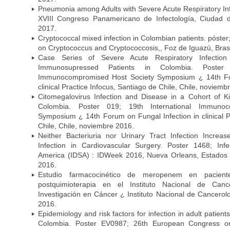
Pneumonia among Adults with Severe Acute Respiratory Infe
XVIII Congreso Panamericano de Infectología, Ciuda
2017.
Cryptococcal mixed infection in Colombian patients. póster
on Cryptococcus and Cryptococcosis,, Foz de Iguazú, Bras
Case Series of Severe Acute Respiratory Infecti
Immunosupressed Patients in Colombia. Poster 
Immunocompromised Host Society Symposium ¿ 14th For
clinical Practice Infocus, Santiago de Chile, Chile, noviemb
Citomegalovirus Infection and Disease in a Cohort of Ki
Colombia. Poster 019; 19th International Immuno
Symposium ¿ 14th Forum on Fungal Infection in clinical P
Chile, Chile, noviembre 2016.
Neither Bacteriuria nor Urinary Tract Infection Increas
Infection in Cardiovascular Surgery. Poster 1468; Inf
America (IDSA) : IDWeek 2016, Nueva Orleans, Estados 
2016.
Estudio farmacocinético de meropenem en paciente
postquimioterapia en el Instituto Nacional de Can
Investigación en Cáncer ¿ Instituto Nacional de Cancerolo
2016.
Epidemiology and risk factors for infection in adult patients
Colombia. Poster EV0987; 26th European Congress on 