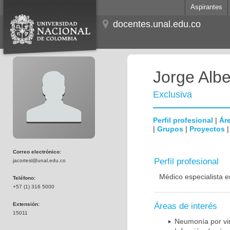
Aspirantes
docentes.unal.edu.co
Jorge Albe
Exclusiva
Perfil profesional
|
Áre
|
Grupos
|
Proyectos
Correo electrónico:
Perfil profesional
jacortesl@unal.edu.co
Médico especialista e
Teléfono:
+57 (1) 316 5000
Extensión:
Áreas de interés
15011
Neumonía por vi