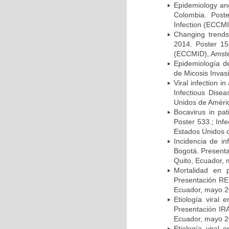
Epidemiology and 
Colombia. Post
Infection (ECCMI
Changing trends
2014. Poster 15
(ECCMID), Amster
Epidemiología d
de Micosis Invas
Viral infection i
Infectious Dise
Unidos de Améric
Bocavirus in pat
Poster 533.; Inf
Estados Unidos d
Incidencia de i
Bogotá. Presenta
Quito, Ecuador,
Mortalidad en 
Presentación RE
Ecuador, mayo 2
Etiología viral
Presentación IRA
Ecuador, mayo 2
Etiología viral