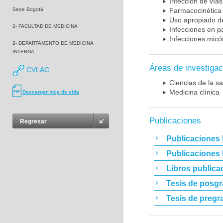
Infección de vías
Sede Bogotá
Farmacocinética 
Uso apropiado d
2- FACULTAD DE MEDICINA
Infecciones en p
Infecciones micó
2- DEPARTAMENTO DE MEDICINA
INTERNA
Áreas de investigac
CVLAC
Ciencias de la sa
Medicina clínica
Descargar hoja de vida
Publicaciones
Regresar
Publicaciones 
Publicaciones
Libros publica
Tesis de posg
Tesis de pregr