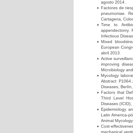
agosto 2014.
Factores de ries
pneumoniae. Re
Cartagena, Colo
Time to Antibio
appendectomy. P
Infectious Disea
Mixed bloodstr
European Congres
abril 2013.
Active surveillan
improving dise
Microbiology and 
Mycology laborat
Abstract P1064.
Diseases, Berlín,
Factors that Def
Third Level Hos
Diseases (ICID), 
Epidemiology and
Latin America-pó
Animal Mycology,
Cost-effectivene
mechanical vent