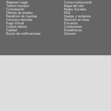
Régimen Legal
Correo institucional
Talento humano
Mapa del sitio
Contratación
Redes Sociales
Ofertas de empleo
FAQ
Rendición de cuentas
Quejas y reclamos
Concurso docente
Atención en línea
Pago Virtual
Encuesta
Control interno
Contáctenos
Calidad
Estadísticas
Buzón de notificaciones
Glosario