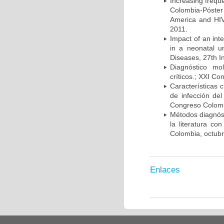
Increasing frequ
Colombia-Póster
America and HIV
2011.
Impact of an int
in a neonatal u
Diseases, 27th I
Diagnóstico mo
críticos.; XXI C
Características 
de infección del
Congreso Colombi
Métodos diagnóst
la literatura co
Colombia, octub
Enlaces