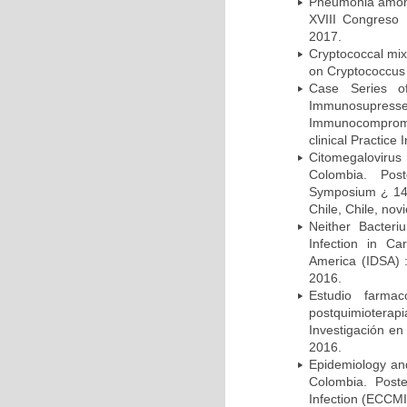
Pneumonia among 
XVIII Congreso
2017.
Cryptococcal mix
on Cryptococcus 
Case Series o
Immunosupress
Immunocompromi
clinical Practice
Citomegalovirus
Colombia. Pos
Symposium ¿ 14th
Chile, Chile, no
Neither Bacteri
Infection in Ca
America (IDSA) 
2016.
Estudio farmac
postquimiotera
Investigación en
2016.
Epidemiology and 
Colombia. Post
Infection (ECCMI