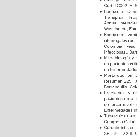
Cartel C002; VI 
Basiliximab Comp
Transplant Reci
Annual Intersci
Washington, Est
Basiliximab vers
citomegalovirus:
Colombia. Resum
Infecciosas., Ba
Microbiología y 
en pacientes crí
en Enfermedades 
Mortalidad en 
Resumen 225; IX
Barranquilla, Co
Frecuencia y d
pacientes en uni
de tercer nivel 
Enfermedades Inf
Tuberculosis en
Congreso Colomb
Características
SPE-26; XXIII 