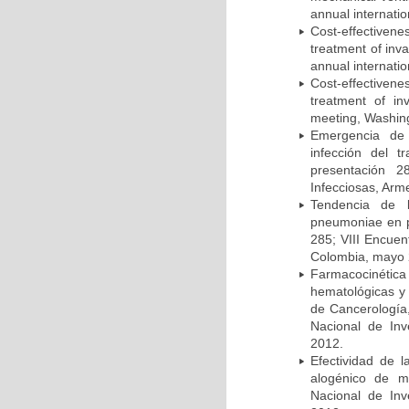
annual internati
Cost-effectivene
treatment of inv
annual internati
Cost-effectiven
treatment of in
meeting, Washing
Emergencia de 
infección del t
presentación 2
Infecciosas, Arm
Tendencia de l
pneumoniae en p
285; VIII Encuen
Colombia, mayo 
Farmacocinétic
hematológicas y n
de Cancerología,
Nacional de Inv
2012.
Efectividad de l
alogénico de me
Nacional de Inv