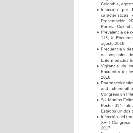
Colombia, agost
Infección por 
característica
Presentación 2
Pereira, Colombi
Prevalencia de c
115; XI Encuent
agosto 2018.
Frecuencia y des
en hospitales d
Enfermedades Inf
Vigilancia de 
Encuentro de In
2018.
Pharmacokinetics
and chemopther
Congress on Infe
Six Months Follow
Poster 314; Infe
Estados Unidos d
Infección del tra
XVIII Congreso
2017.