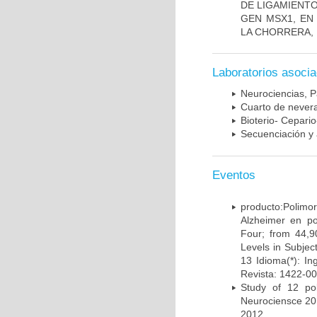
DE LIGAMIENTO
GEN MSX1, EN
LA CHORRERA,
Laboratorios asoci
Neurociencias, P
Cuarto de nevera
Bioterio- Cepario
Secuenciación y 
Eventos
producto:Poli
Alzheimer en po
Four; from 44,9
Levels in Subject
13 Idioma(*): In
Revista: 1422-00
Study of 12 pol
Neurociensce 20
2012.