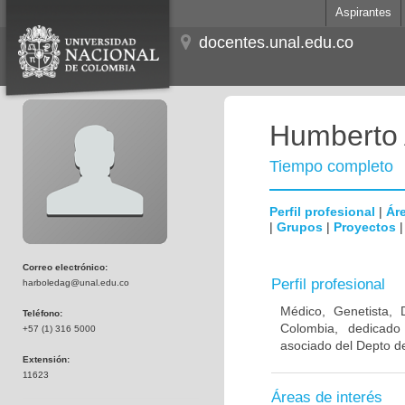
Aspirantes
docentes.unal.edu.co
Humberto 
Tiempo completo
Perfil profesional
|
Áre
|
Grupos
|
Proyectos
Correo electrónico:
Perfil profesional
harboledag@unal.edu.co
Médico, Genetista, 
Teléfono:
Colombia, dedicado
+57 (1) 316 5000
asociado del Depto de
Extensión:
11623
Áreas de interés