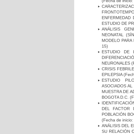
(Fecha de inicio
CARACTERIZA
FRONTOTEMP
ENFERMEDAD D
ESTUDIO DE P
ANÁLISIS GE
NEONATAL (S
MODELO PARA 
15)
ESTUDIO DE 
DIFERENCIA
NEURONALES
(
CRISIS FEBRIL
EPILEPSIA
(Fech
ESTUDIO PIL
ASOCIADOS AL 
MUESTRA DE A
BOGOTA D.C.
(F
IDENTIFICACIÓ
DEL FACTOR 
POBLACIÓN BOG
(Fecha de inicio
ANÁLISIS DEL 
SU RELACIÓN C