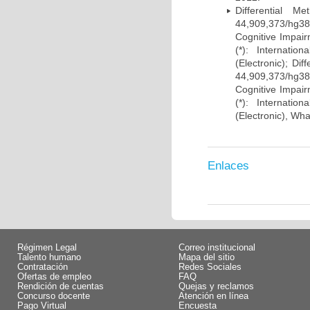
Differential 
44,909,373/hg38)
Cognitive Impairm
(*): Internati
(Electronic); Di
44,909,373/hg38)
Cognitive Impairm
(*): Internati
(Electronic), Wh
Enlaces
Régimen Legal
Correo institucional
Talento humano
Mapa del sitio
Contratación
Redes Sociales
Ofertas de empleo
FAQ
Rendición de cuentas
Quejas y reclamos
Concurso docente
Atención en línea
Pago Virtual
Encuesta