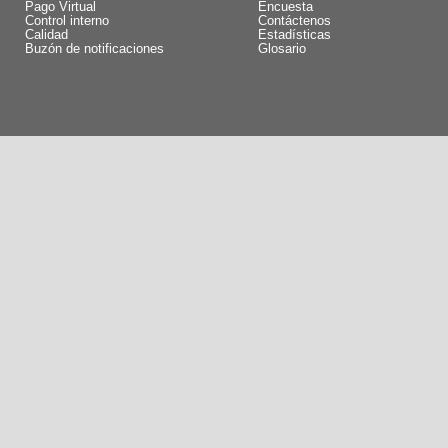
Pago Virtual
Encuesta
Control interno
Contáctenos
Calidad
Estadísticas
Buzón de notificaciones
Glosario