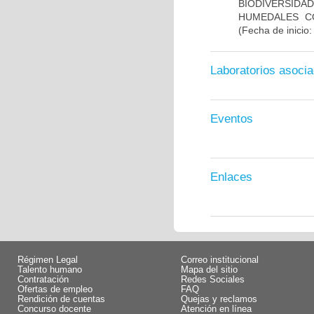
BIODIVERSID
HUMEDALES C
(Fecha de inicio
Laboratorios asoci
Eventos
Enlaces
Régimen Legal
Correo institucional
Talento humano
Mapa del sitio
Contratación
Redes Sociales
Ofertas de empleo
FAQ
Rendición de cuentas
Quejas y reclamos
Concurso docente
Atención en línea