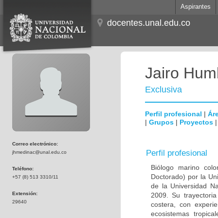
Aspirantes
docentes.unal.edu.co
Jairo Hum
Exclusiva
Perfil profesional
|
Áre
|
Grupos
|
Proyectos
Correo electrónico:
Perfil profesional
jhmedinac@unal.edu.co
Biólogo marino col
Teléfono:
Doctorado) por la Un
+57 (8) 513 3310/11
de la Universidad N
Extensión:
2009. Su trayectoria
29640
costera, con experi
ecosistemas tropica