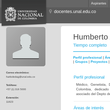
Aspirantes
docentes.unal.edu.co
Humberto 
Tiempo completo
Perfil profesional
|
Áre
|
Grupos
|
Proyectos
Correo electrónico:
Perfil profesional
harboledag@unal.edu.co
Médico, Genetista, 
Teléfono:
Colombia, dedicado
+57 (1) 316 5000
asociado del Depto de
Extensión:
11623
Áreas de interés