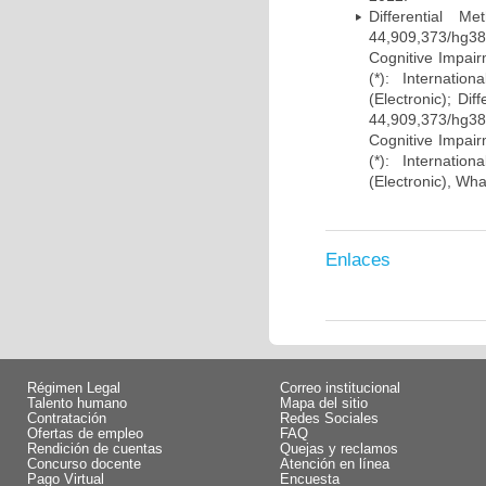
Differential 
44,909,373/hg38)
Cognitive Impairm
(*): Internati
(Electronic); Di
44,909,373/hg38)
Cognitive Impairm
(*): Internati
(Electronic), Wh
Enlaces
Régimen Legal
Correo institucional
Talento humano
Mapa del sitio
Contratación
Redes Sociales
Ofertas de empleo
FAQ
Rendición de cuentas
Quejas y reclamos
Concurso docente
Atención en línea
Pago Virtual
Encuesta