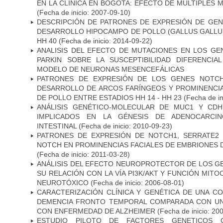
EN LA CLINICA EN BOGOTA: EFECTO DE MULTIPLES
(Fecha de inicio: 2007-09-10)
DESCRIPCIÓN DE PATRONES DE EXPRESIÓN DE GEN
DESARROLLO HIPOCAMPO DE POLLO (GALLUS GALLUS)
HH 40
(Fecha de inicio: 2014-09-22)
ANALISIS DEL EFECTO DE MUTACIONES EN LOS GE
PARKIN SOBRE LA SUSCEPTIBILIDAD DIFERENCI
MODELO DE NEURONAS MESENCEFÁLICAS
PATRONES DE EXPRESIÓN DE LOS GENES NOTCH
DESARROLLO DE ARCOS FARÍNGEOS Y PROMINENCIA
DE POLLO ENTRE ESTADIOS HH 14 - HH 23
(Fecha de in
ANÁLISIS GENÉTICO-MOLECULAR DE MUC1 Y CD
IMPLICADOS EN LA GÉNESIS DE ADENOCARCI
INTESTINAL
(Fecha de inicio: 2010-09-23)
PATRONES DE EXPRESIÓN DE NOTCH1, SERRATE2 
NOTCH EN PROMINENCIAS FACIALES DE EMBRIONES D
(Fecha de inicio: 2011-03-28)
ANÁLISIS DEL EFECTO NEUROPROTECTOR DE LOS GEN
SU RELACIÓN CON LA VÍA PI3K/AKT Y FUNCIÓN MIT
NEUROTÓXICO
(Fecha de inicio: 2006-08-01)
CARACTERIZACIÓN CLÍNICA Y GENÉTICA DE UNA C
DEMENCIA FRONTO TEMPORAL COMPARADA CON UN
CON ENFERMEDAD DE ALZHEIMER
(Fecha de inicio: 20
ESTUDIO PILOTO DE FACTORES GENETICOS C