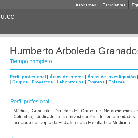
Aspirantes
Estudiantes
Eg
du.co
Humberto Arboleda Granado
Tiempo completo
Perfil profesional
|
Áreas de interés
|
Áreas de investigación
|
Grupos
|
Proyectos
|
Laboratorios
|
Eventos
|
Enlaces
Perfil profesional
Médico, Genetista, Director del Grupo de Neurociencias d
Colombia, dedicado a la investigación de enfermedades n
asociado del Depto de Pediatría de la Facultad de Medicina.