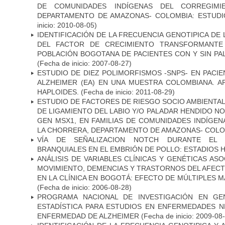
DE COMUNIDADES INDÍGENAS DEL CORREGIMI
DEPARTAMENTO DE AMAZONAS- COLOMBIA: ESTUDI
inicio: 2010-08-05)
IDENTIFICACIÓN DE LA FRECUENCIA GENOTIPICA DE
DEL FACTOR DE CRECIMIENTO TRANSFORMANTE 
POBLACIÓN BOGOTANA DE PACIENTES CON Y SIN PAL
(Fecha de inicio: 2007-08-27)
ESTUDIO DE DIEZ POLIMORFISMOS -SNPS- EN PAC
ALZHEIMER (EA) EN UNA MUESTRA COLOMBIANA. A
HAPLOIDES.
(Fecha de inicio: 2011-08-29)
ESTUDIO DE FACTORES DE RIESGO SOCIO AMBIENTAL
DE LIGAMIENTO DEL LABIO Y/O PALADAR HENDIDO N
GEN MSX1, EN FAMILIAS DE COMUNIDADES INDÍGE
LA CHORRERA, DEPARTAMENTO DE AMAZONAS- COLO
VÍA DE SEÑALIZACION NOTCH DURANTE EL
BRANQUIALES EN EL EMBRIÓN DE POLLO: ESTADIOS H
ANÁLISIS DE VARIABLES CLÍNICAS Y GENÉTICAS AS
MOVIMIENTO, DEMENCIAS Y TRASTORNOS DEL AFEC
EN LA CLÍNICA EN BOGOTÁ: EFECTO DE MÚLTIPLES 
(Fecha de inicio: 2006-08-28)
PROGRAMA NACIONAL DE INVESTIGACIÓN EN GEN
ESTADÍSTICA PARA ESTUDIOS EN ENFERMEDADES NE
ENFERMEDAD DE ALZHEIMER
(Fecha de inicio: 2009-08