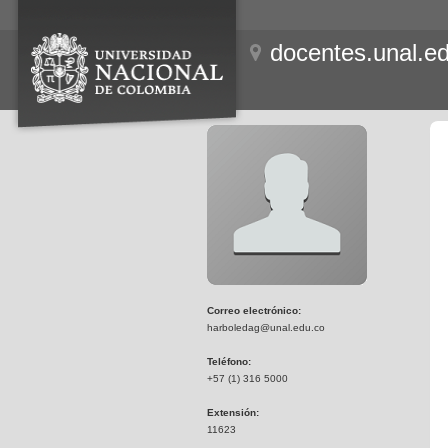
docentes.unal.e
Correo electrónico:
harboledag@unal.edu.co
Teléfono:
+57 (1) 316 5000
Extensión:
11623