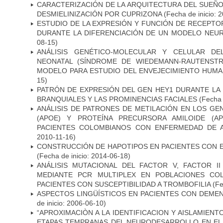
CARACTERIZACIÓN DE LA ARQUITECTURA DEL SUEÑ
DESMIELINIZACIÓN POR CUPRIZONA
(Fecha de inicio: 
ESTUDIO DE LA EXPRESIÓN Y FUNCIÓN DE RECEPTO
DURANTE LA DIFERENCIACIÓN DE UN MODELO NEU
08-15)
ANÁLISIS GENÉTICO-MOLECULAR Y CELULAR DE
NEONATAL (SÍNDROME DE WIEDEMANN-RAUTENSTR
MODELO PARA ESTUDIO DEL ENVEJECIMIENTO HUM
15)
PATRÓN DE EXPRESIÓN DEL GEN HEY1 DURANTE LA
BRANQUIALES Y LAS PROMINENCIAS FACIALES
(Fecha 
ANÁLISIS DE PATRONES DE METILACIÓN EN LOS GE
(APOE) Y PROTEÍNA PRECURSORA AMILOIDE (A
PACIENTES COLOMBIANOS CON ENFERMEDAD DE 
2010-11-16)
CONSTRUCCIÓN DE HAPOTIPOS EN PACIENTES CON 
(Fecha de inicio: 2014-06-18)
ANÁLISIS MUTACIONAL DEL FACTOR V, FACTOR I
MEDIANTE PCR MULTIPLEX EN POBLACIONES CO
PACIENTES CON SUSCEPTIBILIDAD A TROMBOFILIA
(Fe
ASPECTOS LINGÜÍSTICOS EN PACIENTES CON DEMEN
de inicio: 2006-06-10)
“APROXIMACIÒN A LA IDENTIFICACION Y AISLAMIEN
ETAPAS TEMPRANAS DEL NEURODESARROLLO EN EL