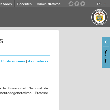
resados
Docentes
Administrativos
ES
s
|
Publicaciones
|
Asignaturas
e la Universidad Nacional de
eurodegenerativas. Profesor