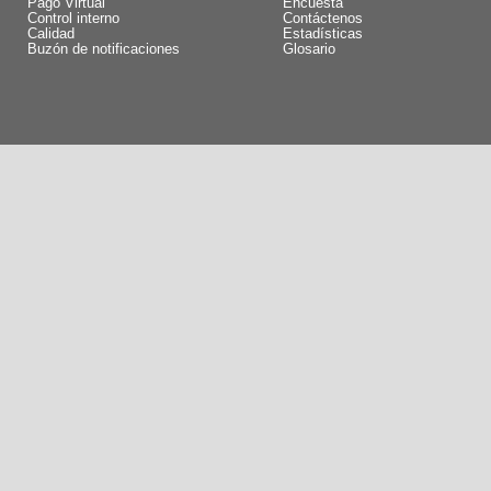
Pago Virtual
Encuesta
Control interno
Contáctenos
Calidad
Estadísticas
Buzón de notificaciones
Glosario