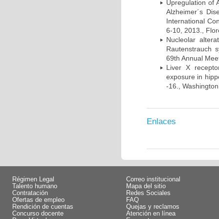
Upregulation of
Alzheimer´s Di
International Co
6-10, 2013., Flore
Nucleolar alte
Rautenstrauch s
69th Annual Meet
Liver X recept
exposure in hip
-16., Washington
Enlaces
Régimen Legal
Correo institucional
Talento humano
Mapa del sitio
Contratación
Redes Sociales
Ofertas de empleo
FAQ
Rendición de cuentas
Quejas y reclamos
Concurso docente
Atención en línea