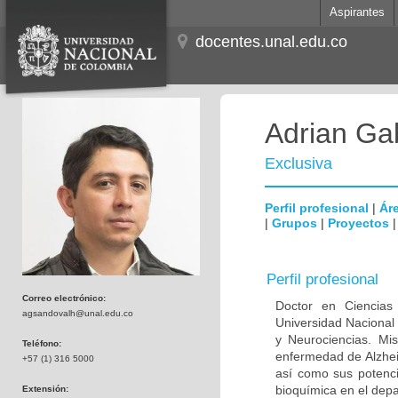
Aspirantes
docentes.unal.edu.co
Adrian Ga
Exclusiva
Perfil profesional
|
Áre
|
Grupos
|
Proyectos
Perfil profesional
Correo electrónico:
Doctor en Ciencias
agsandovalh@unal.edu.co
Universidad Nacional
y Neurociencias. Mis
Teléfono:
enfermedad de Alzhei
+57 (1) 316 5000
así como sus potenci
bioquímica en el dep
Extensión: