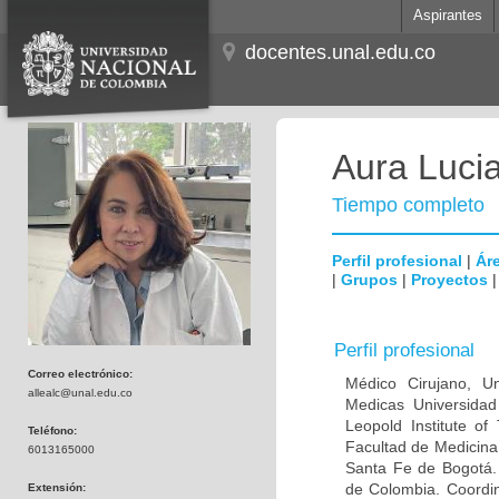
Aspirantes
docentes.unal.edu.co
Aura Lucia
Tiempo completo
Perfil profesional
|
Áre
|
Grupos
|
Proyectos
Perfil profesional
Correo electrónico:
Médico Cirujano, Un
allealc@unal.edu.co
Medicas Universidad 
Leopold Institute of
Teléfono:
Facultad de Medicina
6013165000
Santa Fe de Bogotá. I
de Colombia. Coordin
Extensión: