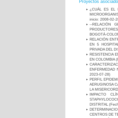
Proyectos asociad
¿CUÁL ES EL 
MICROORGANIS
inicio: 2008-02-2
--RELACIÓN 
PRODUCTORES
BOGOTÁ-COLOM
RELACIÓN ENTR
EN 5 HOSPITA
PRIVADA DEL DI
RESISTENCIA 
EN COLOMBIA
(
CARACTERIZA
ENFERMEDAD N
2023-07-28)
PERFIL EPIDE
AERUGINOSA CA
LA MISERICORDI
IMPACTO CL
STAPHYLOCOCCU
DISTRITAL
(Fech
DETERMINACI
CENTROS DE T