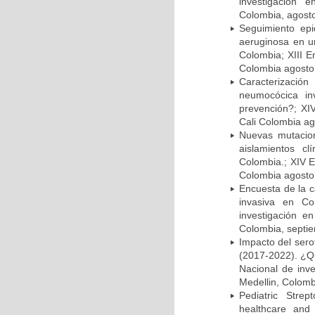
investigación 
Colombia, agost
Seguimiento ep
aeruginosa en un
Colombia; XIII E
Colombia agosto 
Caracterizació
neumocócica in
prevención?; XI
Cali Colombia ag
Nuevas mutacion
aislamientos c
Colombia.; XIV E
Colombia agosto 
Encuesta de la 
invasiva en Co
investigación e
Colombia, septi
Impacto del sero
(2017-2022). ¿Q
Nacional de inv
Medellin, Colomb
Pediatric Stre
healthcare and 