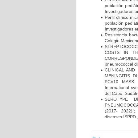
población pediá
Investigadores e
Perfil clínico m
población pediá
Investigadores e
Resistencia bac
Colegio Mexicano
STREPTOCOCCU
COSTS IN TH
CORRESPONDENC
pneumococcal di
CLINICAL AND
MENINGITIS 
PCV10 MASS V
International 
del Cabo, Sudáfr
SEROTYPE DI
PNEUMOCOCCAL
(2017- 2022).;
diseases ISPPD.,