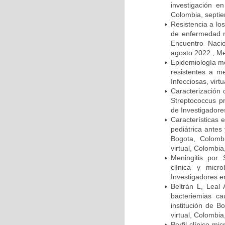
investigación e
Colombia, septi
Resistencia a lo
de enfermedad n
Encuentro Nacio
agosto 2022., Me
Epidemiología m
resistentes a m
Infecciosas, virt
Caracterización 
Streptococcus p
de Investigadore
Características 
pediátrica antes
Bogota, Colombi
virtual, Colombi
Meningitis por
clínica y micr
Investigadores e
Beltrán L, Leal
bacteriemias c
institución de B
virtual, Colombi
Perfil clínico m