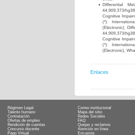
Differential 
44,909,373/hg38)
Cognitive Impairm
(*): Internati
(Electronic); Di
44,909,373/hg38)
Cognitive Impairm
(*): Internati
(Electronic), Wh
Enlaces
Régimen Legal
Correo institucional
Talento humano
Mapa del sitio
Contratación
Redes Sociales
Ofertas de empleo
FAQ
Rendición de cuentas
Quejas y reclamos
Concurso docente
Atención en línea
Pago Virtual
Encuesta