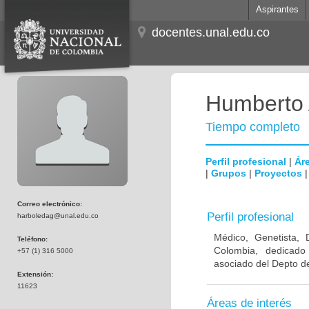
Aspirantes
docentes.unal.edu.co
Humberto 
Tiempo completo
Perfil profesional
|
Áre
|
Grupos
|
Proyectos
Correo electrónico:
Perfil profesional
harboledag@unal.edu.co
Médico, Genetista, 
Teléfono:
Colombia, dedicado
+57 (1) 316 5000
asociado del Depto de
Extensión:
11623
Áreas de interés