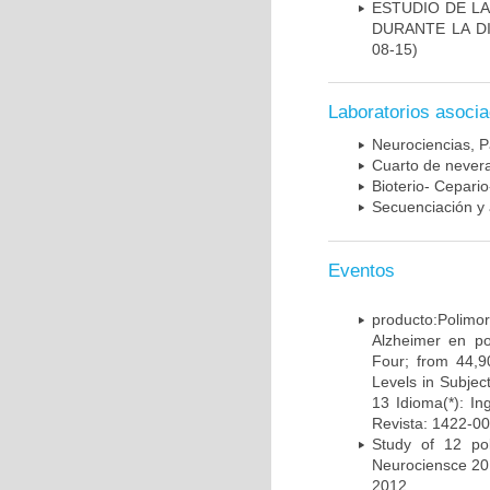
ESTUDIO DE L
DURANTE LA D
08-15)
Laboratorios asoci
Neurociencias, P
Cuarto de nevera
Bioterio- Cepario
Secuenciación y 
Eventos
producto:Poli
Alzheimer en po
Four; from 44,9
Levels in Subject
13 Idioma(*): In
Revista: 1422-00
Study of 12 pol
Neurociensce 20
2012.