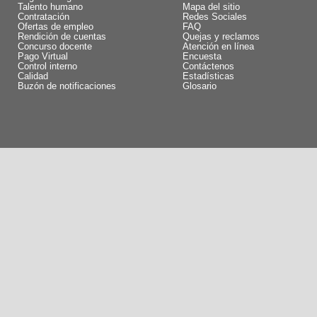
Talento humano
Mapa del sitio
Contratación
Redes Sociales
Ofertas de empleo
FAQ
Rendición de cuentas
Quejas y reclamos
Concurso docente
Atención en línea
Pago Virtual
Encuesta
Control interno
Contáctenos
Calidad
Estadísticas
Buzón de notificaciones
Glosario