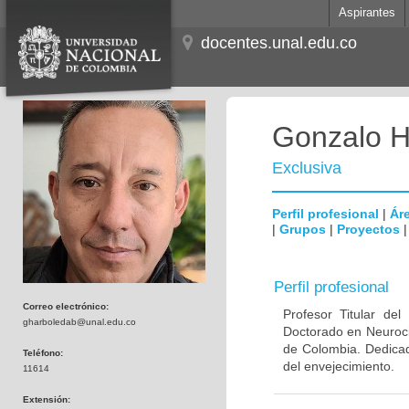
Aspirantes
docentes.unal.edu.co
Gonzalo H
Exclusiva
Perfil profesional
|
Áre
|
Grupos
|
Proyectos
Perfil profesional
Correo electrónico:
Profesor Titular de
gharboledab@unal.edu.co
Doctorado en Neuroci
de Colombia. Dedicad
Teléfono:
del envejecimiento.
11614
Extensión: