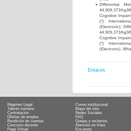
Differential 
44,909,373/hg38)
Cognitive Impairm
(*): Internati
(Electronic); Di
44,909,373/hg38)
Cognitive Impairm
(*): Internati
(Electronic), Wh
Enlaces
Régimen Legal
Correo institucional
Talento humano
Mapa del sitio
Contratación
Redes Sociales
Ofertas de empleo
FAQ
Rendición de cuentas
Quejas y reclamos
Concurso docente
Atención en línea
Pago Virtual
Encuesta