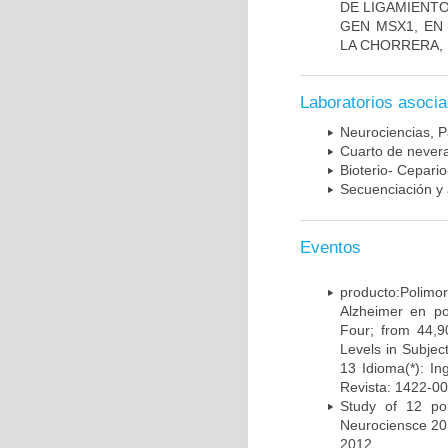
DE LIGAMIENTO
GEN MSX1, EN
LA CHORRERA,
Laboratorios asoci
Neurociencias, P
Cuarto de nevera
Bioterio- Cepario
Secuenciación y 
Eventos
producto:Poli
Alzheimer en po
Four; from 44,9
Levels in Subject
13 Idioma(*): In
Revista: 1422-00
Study of 12 pol
Neurociensce 20
2012.