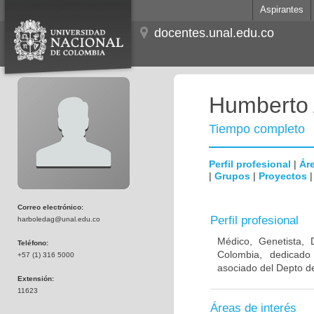
Aspirantes
docentes.unal.edu.co
Humberto 
Tiempo completo
Perfil profesional
|
Áre
|
Grupos
|
Proyectos
Correo electrónico:
Perfil profesional
harboledag@unal.edu.co
Médico, Genetista, 
Teléfono:
Colombia, dedicado
+57 (1) 316 5000
asociado del Depto de
Extensión:
11623
Áreas de interés