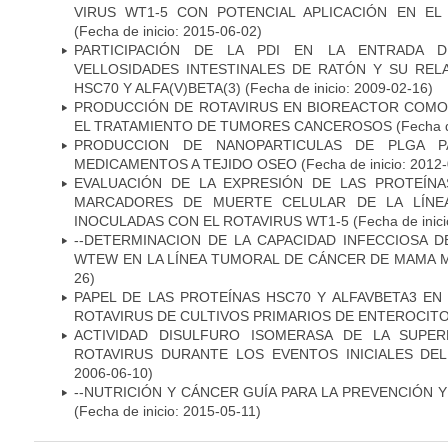
VIRUS WT1-5 CON POTENCIAL APLICACIÓN EN E
(Fecha de inicio: 2015-06-02)
PARTICIPACIÓN DE LA PDI EN LA ENTRADA 
VELLOSIDADES INTESTINALES DE RATÓN Y SU REL
HSC70 Y ALFA(V)BETA(3)
(Fecha de inicio: 2009-02-16)
PRODUCCIÓN DE ROTAVIRUS EN BIOREACTOR COMO
EL TRATAMIENTO DE TUMORES CANCEROSOS
(Fecha d
PRODUCCION DE NANOPARTICULAS DE PLGA P
MEDICAMENTOS A TEJIDO OSEO
(Fecha de inicio: 2012
EVALUACIÓN DE LA EXPRESIÓN DE LAS PROTEÍN
MARCADORES DE MUERTE CELULAR DE LA LÍNE
INOCULADAS CON EL ROTAVIRUS WT1-5
(Fecha de inic
--DETERMINACION DE LA CAPACIDAD INFECCIOSA D
WTEW EN LA LÍNEA TUMORAL DE CÁNCER DE MAMA 
26)
PAPEL DE LAS PROTEÍNAS HSC70 Y ALFAVBETA3 EN 
ROTAVIRUS DE CULTIVOS PRIMARIOS DE ENTEROCITO
ACTIVIDAD DISULFURO ISOMERASA DE LA SUPER
ROTAVIRUS DURANTE LOS EVENTOS INICIALES D
2006-06-10)
--NUTRICIÓN Y CÁNCER GUÍA PARA LA PREVENCIÓN 
(Fecha de inicio: 2015-05-11)