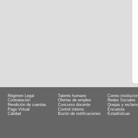
Régimen Legal
Talento humano
Correo institucio
Contratación
Ofertas de empleo
Redes Sociales
Rendición de cuentas
Concurso docente
Quejas y reclam
Pago Virtual
Control interno
Encuesta
Calidad
Buzón de notificaciones
Estadísticas