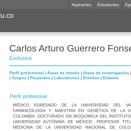
Aspirantes
Estudiantes
Eg
du.co
Carlos Arturo Guerrero Fons
Exclusiva
Perfil profesional
|
Áreas de interés
|
Áreas de investigación
|
Grupos
|
Proyectos
|
Laboratorios
|
Eventos
|
Enlaces
Perfil profesional
MÉDICO EGRESADO DE LA UNIVERSIDAD DEL VA
FARMACOLOGÍA Y MAESTRÍA EN GENÉTICA DE LA U
COLOMBIA. DOCTORADO EN BIOQUÍMICA DEL INSTITUTO
UNIVERSIDAD AUTÓNIMA DE MÉXICO. PROFESOR TIT
MEDICINA DE LA UNIVERSIDAD NACIONAL DE COLO