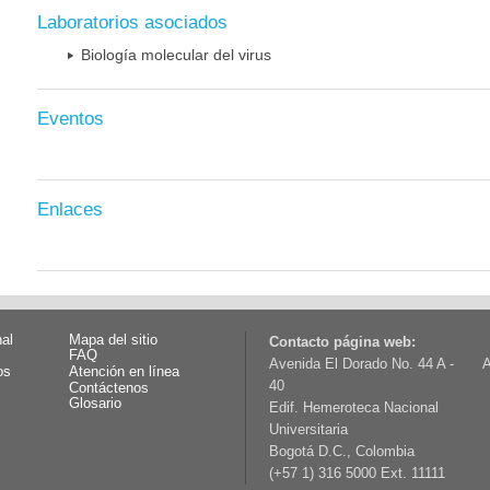
Laboratorios asociados
Biología molecular del virus
Eventos
Enlaces
nal
Mapa del sitio
Contacto página web:
FAQ
Avenida El Dorado No. 44 A -
A
os
Atención en línea
40
Contáctenos
Glosario
Edif. Hemeroteca Nacional
Universitaria
Bogotá D.C., Colombia
(+57 1) 316 5000 Ext. 11111