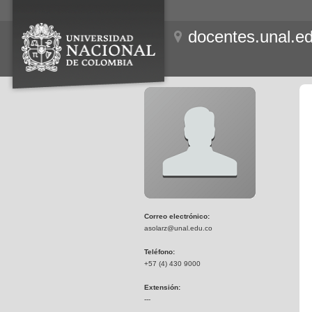
docentes.unal.e
Correo electrónico:
asolarz@unal.edu.co
Teléfono:
+57 (4) 430 9000
Extensión:
---