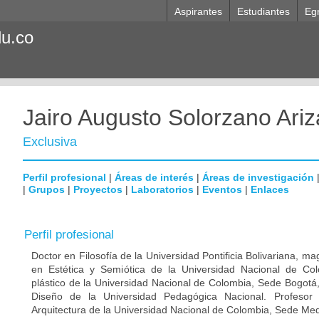
Aspirantes
Estudiantes
Eg
du.co
Jairo Augusto Solorzano Ariz
Exclusiva
Perfil profesional
|
Áreas de interés
|
Áreas de investigación
|
Grupos
|
Proyectos
|
Laboratorios
|
Eventos
|
Enlaces
Perfil profesional
Doctor en Filosofía de la Universidad Pontificia Bolivariana, mag
en Estética y Semiótica de la Universidad Nacional de Col
plástico de la Universidad Nacional de Colombia, Sede Bogot
Diseño de la Universidad Pedagógica Nacional. Profesor 
Arquitectura de la Universidad Nacional de Colombia, Sede Med