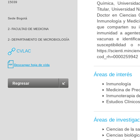
15039
Química, Universida
Titular, Universidad
Doctor en Ciencias 
Sede Bogotá
Inmunología y Medici
que comparten su in
2- FACULTAD DE MEDICINA
inmunidad a agentes 
vacunas e identifi
2- DEPARTAMENTO DE MICROBIOLOGÍA
susceptibilidad o
https://scienti.mincie
CVLAC
cod_rh=0000259942
Descargar hoja de vida
Áreas de interés
Regresar
Inmunología
Medicina de Prec
Inmunoterapia d
Estudios Clínicos
Áreas de investigac
Ciencias de la sa
Ciencias biológi