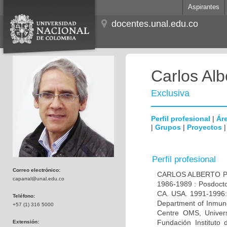
Aspirantes
docentes.unal.edu.co
Carlos Alb
Exclusiva
Perfil profesional
|
Áre
|
Grupos
|
Proyectos
Perfil profesional
Correo electrónico:
CARLOS ALBERTO PAR
caparral@unal.edu.co
1986-1989 : Posdocto
CA. USA. 1991-1996: 
Teléfono:
Department of Inmuno
+57 (1) 316 5000
Centre OMS, Univers
Fundación Instituto
Extensión: