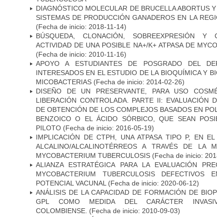
DIAGNÓSTICO MOLECULAR DE BRUCELLA ABORTUS Y
SISTEMAS DE PRODUCCIÓN GANADEROS EN LA REGI
(Fecha de inicio: 2018-11-14)
BÚSQUEDA, CLONACIÓN, SOBREEXPRESIÓN Y 
ACTIVIDAD DE UNA POSIBLE NA+/K+ ATPASA DE MY
(Fecha de inicio: 2010-11-16)
APOYO A ESTUDIANTES DE POSGRADO DEL DE
INTERESADOS EN EL ESTUDIO DE LA BIOQUÍMICA Y 
MICOBACTERIAS
(Fecha de inicio: 2014-02-26)
DISEÑO DE UN PRESERVANTE, PARA USO COSMÉ
LIBERACIÓN CONTROLADA. PARTE II: EVALUACIÓN
DE OBTENCIÓN DE LOS COMPLEJOS BASADOS EN POL
BENZOICO O EL ÁCIDO SÓRBICO, QUE SEAN POSI
PILOTO
(Fecha de inicio: 2016-05-19)
IMPLICACIÓN DE CTPH, UNA ATPASA TIPO P, EN 
ALCALINO/ALCALINOTÉRREOS A TRAVÉS DE LA 
MYCOBACTERIUM TUBERCULOSIS
(Fecha de inicio: 20
ALIANZA ESTRATÉGICA PARA LA EVALUACIÓN PR
MYCOBACTERIUM TUBERCULOSIS DEFECTIVOS E
POTENCIAL VACUNAL
(Fecha de inicio: 2020-06-12)
ANÁLISIS DE LA CAPACIDAD DE FORMACIÓN DE BIO
GPL COMO MEDIDA DEL CARÁCTER INVASI
COLOMBIENSE.
(Fecha de inicio: 2010-09-03)