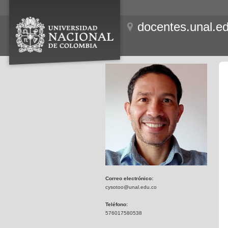
docentes.unal.e
Correo electrónico:
cysotoo@unal.edu.co
Teléfono:
576017580538