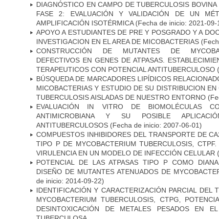
DIAGNÓSTICO EN CAMPO DE TUBERCULOSIS BOVINA 
FASE 2: EVALUACIÓN Y VALIDACIÓN DE UN MÉ
AMPLIFICACIÓN ISOTÉRMICA
(Fecha de inicio: 2021-09-
APOYO A ESTUDIANTES DE PRE Y POSGRADO Y A DO
INVESTIGACION EN EL AREA DE MICOBACTERIAS
(Fecha
CONSTRUCCIÓN DE MUTANTES DE MYCOBAC
DEFECTIVOS EN GENES DE ATPASAS. ESTABLECIMI
TERAPEUTICOS CON POTENCIAL ANTITUBERCULOSO
(
BÚSQUEDA DE MARCADORES LIPÍDICOS RELACIONADO
MICOBACTERIAS Y ESTUDIO DE SU DISTRIBUCION E
TUBERCULOSIS AISLADAS DE NUESTRO ENTORNO
(Fec
EVALUACIÓN IN VITRO DE BIOMOLÉCULAS CO
ANTIMICROBIANA Y SU POSIBLE APLICAC
ANTITUBERCULOSOS
(Fecha de inicio: 2007-06-01)
COMPUESTOS INHIBIDORES DEL TRANSPORTE DE CA
TIPO P DE MYCOBACTERIUM TUBERCULOSIS, CTPF.
VIRULENCIA EN UN MODELO DE INFECCIÓN CELULAR
(
POTENCIAL DE LAS ATPASAS TIPO P COMO DIAN
DISEÑO DE MUTANTES ATENUADOS DE MYCOBACTE
de inicio: 2014-09-22)
IDENTIFICACIÓN Y CARACTERIZACIÓN PARCIAL DEL
MYCOBACTERIUM TUBERCULOSIS, CTPG, POTENCI
DESINTOXICACIÓN DE METALES PESADOS EN EL
TUBERCULOSA