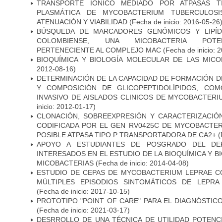
TRANSPORTE IÓNICO MEDIADO POR ATPASAS 
PLASMÁTICA DE MYCOBACTERIUM TUBERCULOSI
ATENUACIÓN Y VIABILIDAD
(Fecha de inicio: 2016-05-26
BÚSQUEDA DE MARCADORES GENÓMICOS Y LIPÍD
COLOMBIENSE, UNA MICOBACTERIA POTEN
PERTENECIENTE AL COMPLEJO MAC
(Fecha de inicio: 
BIOQUÍMICA Y BIOLOGÍA MOLECULAR DE LAS MICO
2012-08-16)
DETERMINACIÓN DE LA CAPACIDAD DE FORMACIÓN DE
Y COMPOSICIÓN DE GLICOPEPTIDOLÍPIDOS, CO
INVASIVO DE AISLADOS CLINICOS DE MYCOBACTER
inicio: 2012-01-17)
CLONACIÓN, SOBREEXPRESIÓN Y CARACTERIZACIÓN
CODIFICADA POR EL GEN RV0425C DE MYCOBACTER
POSIBLE ATPASA TIPO P TRANSPORTADORA DE CA2+
(
APOYO A ESTUDIANTES DE POSGRADO DEL DE
INTERESADOS EN EL ESTUDIO DE LA BIOQUÍMICA Y 
MICOBACTERIAS
(Fecha de inicio: 2014-04-08)
ESTUDIO DE CEPAS DE MYCOBACTERIUM LEPRAE 
MÚLTIPLES EPISODIOS SINTOMÁTICOS DE LEPRA
(Fecha de inicio: 2017-10-15)
PROTOTIPO "POINT OF CARE" PARA EL DIAGNÓSTIC
(Fecha de inicio: 2021-03-17)
DESRROLLO DE UNA TÉCNICA DE UTILIDAD POTENC