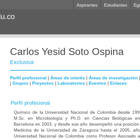
Aspirantes
Estudiantes
Eg
du.co
Carlos Yesid Soto Ospina
Exclusiva
Perfil profesional
|
Áreas de interés
|
Áreas de investigación
|
Grupos
|
Proyectos
|
Laboratorios
|
Eventos
|
Enlaces
Perfil profesional
Químico de la Universidad Nacional de Colombia desde 1992
M.Sc. en Microbiología y Ph.D. en Ciencias Biológicas e
Barcelona en 2003, y desde ese año desempeñó una posición p
Medicina de la Universidad de Zaragoza hasta el 2005, año
Universidad Nacional de Colombia como Profesor Asociado 