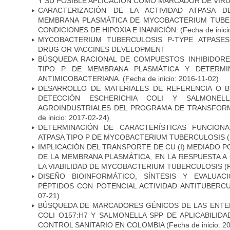
Y SU POSIBLE APLICACIÓN COMO MARCADOR DE VIR
CARACTERIZACIÓN DE LA ACTIVIDAD ATPASA D
MEMBRANA PLASMÁTICA DE MYCOBACTERIUM TUBE
CONDICIONES DE HIPOXIA E INANICIÓN.
(Fecha de inici
MYCOBACTERIUM TUBERCULOSIS P-TYPE ATPASES
DRUG OR VACCINES DEVELOPMENT
BÚSQUEDA RACIONAL DE COMPUESTOS INHIBIDORES
TIPO P DE MEMBRANA PLASMÁTICA Y DETERMIN
ANTIMICOBACTERIANA.
(Fecha de inicio: 2016-11-02)
DESARROLLO DE MATERIALES DE REFERENCIA O 
DETECCIÓN ESCHERICHIA COLI Y SALMONE
AGROINDUSTRIALES DEL PROGRAMA DE TRANSFOR
de inicio: 2017-02-24)
DETERMINACIÓN DE CARACTERÍSTICAS FUNCIONA
ATPASA TIPO P DE MYCOBACTERIUM TUBERCULOSIS
(
IMPLICACIÓN DEL TRANSPORTE DE CU (I) MEDIADO PO
DE LA MEMBRANA PLASMÁTICA, EN LA RESPUESTA A
LA VIABILIDAD DE MYCOBACTERIUM TUBERCULOSIS
(F
DISEÑO BIOINFORMÁTICO, SÍNTESIS Y EVALUAC
PÉPTIDOS CON POTENCIAL ACTIVIDAD ANTITUBERC
07-21)
BÚSQUEDA DE MARCADORES GÉNICOS DE LAS ENTE
COLI O157:H7 Y SALMONELLA SPP DE APLICABILI
CONTROL SANITARIO EN COLOMBIA
(Fecha de inicio: 2