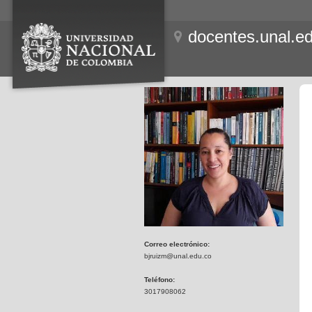
docentes.unal.e
Correo electrónico:
bjruizm@unal.edu.co
Teléfono:
3017908062