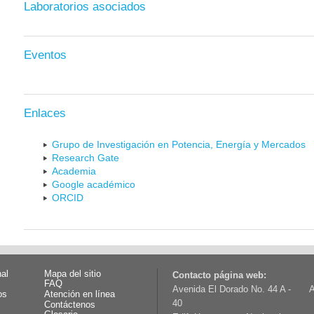
Laboratorios asociados
Eventos
Enlaces
Grupo de Investigación en Potencia, Energía y Mercados
Research Gate
Academia
Google académico
ORCID
nal
Mapa del sitio
Contacto página web:
FAQ
Avenida El Dorado No. 44 A -
A
os
Atención en línea
40
Contáctenos