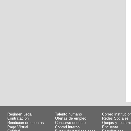
Régimen Legal
Talento humano
Correo institucio
Contratación
Ofertas de empleo
Redes Sociales
Rendición de cuentas
Concurso docente
Quejas y reclam
Pago Virtual
Control interno
Encuesta