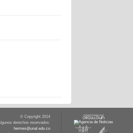
© Copyright 2014
lgunos derechos reservados.
hermes@unal.edu.co