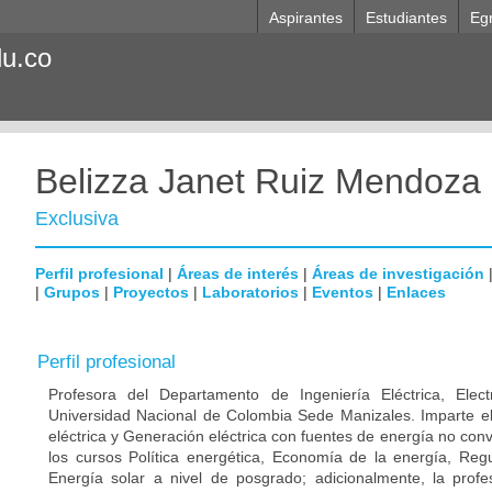
Aspirantes
Estudiantes
Eg
du.co
Belizza Janet Ruiz Mendoza
Exclusiva
Perfil profesional
|
Áreas de interés
|
Áreas de investigación
|
Grupos
|
Proyectos
|
Laboratorios
|
Eventos
|
Enlaces
Perfil profesional
Profesora del Departamento de Ingeniería Eléctrica, Ele
Universidad Nacional de Colombia Sede Manizales. Imparte e
eléctrica y Generación eléctrica con fuentes de energía no conv
los cursos Política energética, Economía de la energía, Reg
Energía solar a nivel de posgrado; adicionalmente, la profe