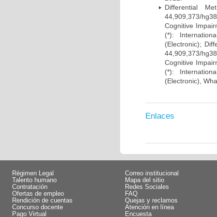
Differential 
44,909,373/hg38)
Cognitive Impairm
(*): Internati
(Electronic); Di
44,909,373/hg38)
Cognitive Impairm
(*): Internati
(Electronic), Wh
Enlaces
Régimen Legal
Correo institucional
Talento humano
Mapa del sitio
Contratación
Redes Sociales
Ofertas de empleo
FAQ
Rendición de cuentas
Quejas y reclamos
Concurso docente
Atención en línea
Pago Virtual
Encuesta