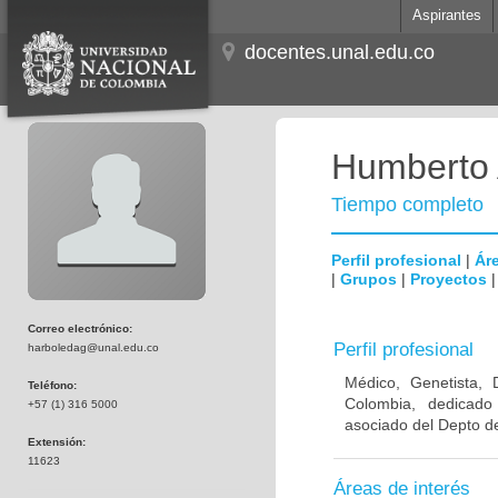
Aspirantes
docentes.unal.edu.co
Humberto 
Tiempo completo
Perfil profesional
|
Áre
|
Grupos
|
Proyectos
Correo electrónico:
Perfil profesional
harboledag@unal.edu.co
Médico, Genetista, 
Teléfono:
Colombia, dedicado
+57 (1) 316 5000
asociado del Depto de
Extensión:
11623
Áreas de interés