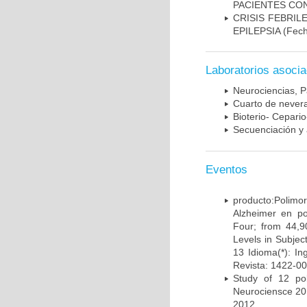
PACIENTES CON
CRISIS FEBRIL
EPILEPSIA
(Fech
Laboratorios asoci
Neurociencias, P
Cuarto de nevera
Bioterio- Cepario
Secuenciación y 
Eventos
producto:Poli
Alzheimer en po
Four; from 44,9
Levels in Subject
13 Idioma(*): In
Revista: 1422-00
Study of 12 pol
Neurociensce 20
2012.