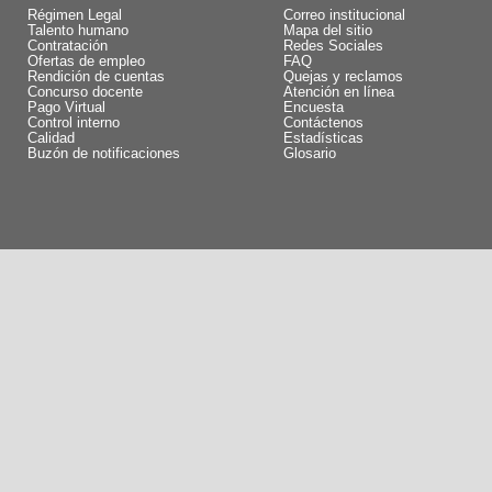
Régimen Legal
Correo institucional
Talento humano
Mapa del sitio
Contratación
Redes Sociales
Ofertas de empleo
FAQ
Rendición de cuentas
Quejas y reclamos
Concurso docente
Atención en línea
Pago Virtual
Encuesta
Control interno
Contáctenos
Calidad
Estadísticas
Buzón de notificaciones
Glosario