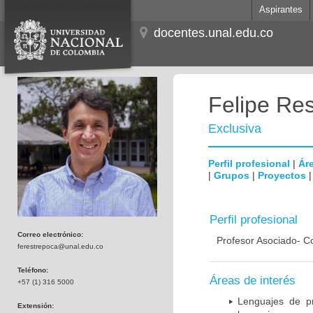
Aspirantes
docentes.unal.edu.co
Felipe Res
Exclusiva
Perfil profesional
|
Áre
|
Grupos
|
Proyectos
Perfil profesional
Correo electrónico:
Profesor Asociado- C
ferestrepoca@unal.edu.co
Teléfono:
Áreas de interés
+57 (1) 316 5000
Lenguajes de pr
Extensión: