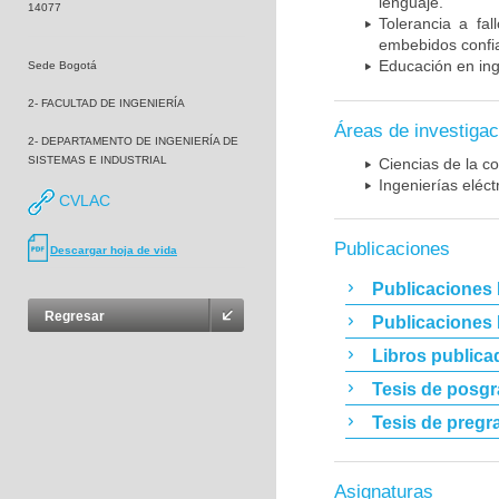
lenguaje.
14077
Tolerancia a fal
embebidos confi
Educación en ing
Sede Bogotá
2- FACULTAD DE INGENIERÍA
Áreas de investigac
2- DEPARTAMENTO DE INGENIERÍA DE
SISTEMAS E INDUSTRIAL
Ciencias de la c
Ingenierías eléct
CVLAC
Publicaciones
Descargar hoja de vida
Publicaciones 
Regresar
Publicaciones
Libros publica
Tesis de posg
Tesis de pregr
Asignaturas