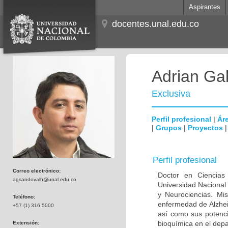
Aspirantes
docentes.unal.edu.co
Adrian Ga
Exclusiva
Perfil profesional
|
Áre
|
Grupos
|
Proyectos
Perfil profesional
Correo electrónico:
Doctor en Ciencias
agsandovalh@unal.edu.co
Universidad Nacional
y Neurociencias. Mis
Teléfono:
enfermedad de Alzhei
+57 (1) 316 5000
así como sus potenci
bioquímica en el dep
Extensión: