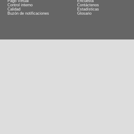
Pago Virtual
Encuesta
Control interno
Contáctenos
Calidad
Estadísticas
Buzón de notificaciones
Glosario