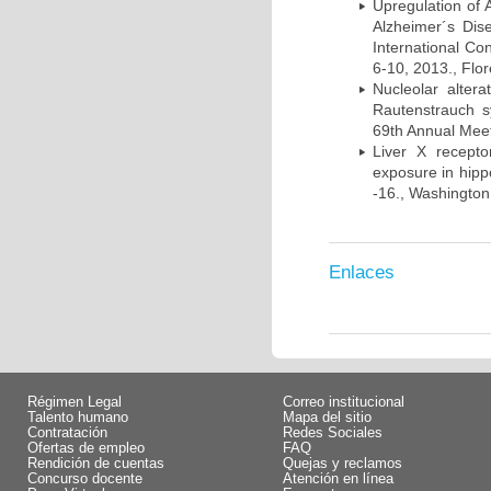
Upregulation of
Alzheimer´s Di
International Co
6-10, 2013., Flore
Nucleolar alte
Rautenstrauch s
69th Annual Meet
Liver X recept
exposure in hip
-16., Washington
Enlaces
Régimen Legal
Correo institucional
Talento humano
Mapa del sitio
Contratación
Redes Sociales
Ofertas de empleo
FAQ
Rendición de cuentas
Quejas y reclamos
Concurso docente
Atención en línea