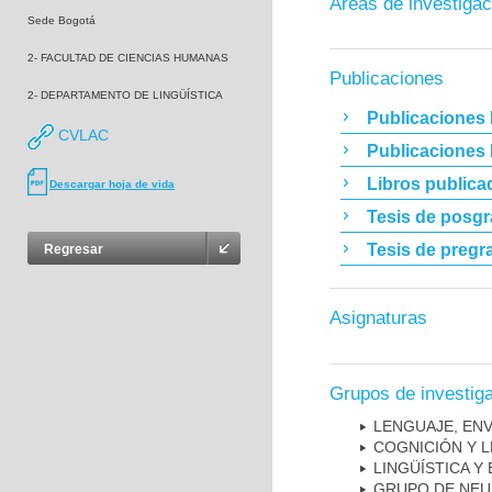
Áreas de investigac
Sede Bogotá
2- FACULTAD DE CIENCIAS HUMANAS
Publicaciones
2- DEPARTAMENTO DE LINGÜÍSTICA
Publicaciones 
CVLAC
Publicaciones
Libros publica
Descargar hoja de vida
Tesis de posg
Tesis de pregr
Regresar
Asignaturas
Grupos de investig
LENGUAJE, EN
COGNICIÓN Y L
LINGÜÍSTICA Y
GRUPO DE NEU