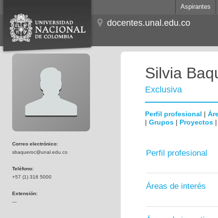
Aspirantes
docentes.unal.edu.co
Silvia Baq
Exclusiva
Perfil profesional
|
Áre
|
Grupos
|
Proyectos
Correo electrónico:
Perfil profesional
sbaqueroc@unal.edu.co
Teléfono:
+57 (1) 316 5000
Áreas de interés
Extensión:
---