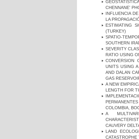
GEOSTATISTIC
CHENNANE' PH
INFLUENCIA D
LA PROPAGACI
ESTIMATING S
(TURKEY)
SPATIO-TEMPOR
SOUTHERN IRA
SEVERITY CLAS
RATIO USING O
CONVERSION 
UNITS USING 
AND DALAN CA
GAS RESERVOIR
A NEW EMPIRI
LENGTH FOR T
IMPLEMENTA
PERMANENTES
COLOMBIA, BO
A MULTIVAR
CHARACTERIST
CAUVERY DELTA
LAND ECOLOG
CATASTROPHE