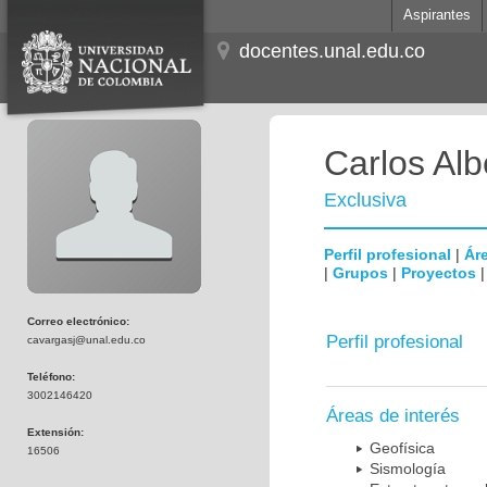
Aspirantes
docentes.unal.edu.co
Carlos Al
Exclusiva
Perfil profesional
|
Áre
|
Grupos
|
Proyectos
Correo electrónico:
Perfil profesional
cavargasj@unal.edu.co
Teléfono:
3002146420
Áreas de interés
Extensión:
Geofísica
16506
Sismología