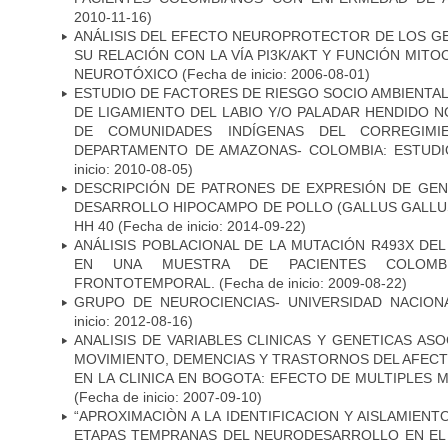
2010-11-16)
ANÁLISIS DEL EFECTO NEUROPROTECTOR DE LOS GEN
SU RELACIÓN CON LA VÍA PI3K/AKT Y FUNCIÓN MIT
NEUROTÓXICO
(Fecha de inicio: 2006-08-01)
ESTUDIO DE FACTORES DE RIESGO SOCIO AMBIENTAL
DE LIGAMIENTO DEL LABIO Y/O PALADAR HENDIDO N
DE COMUNIDADES INDÍGENAS DEL CORREGIMI
DEPARTAMENTO DE AMAZONAS- COLOMBIA: ESTUDI
inicio: 2010-08-05)
DESCRIPCIÓN DE PATRONES DE EXPRESIÓN DE GEN
DESARROLLO HIPOCAMPO DE POLLO (GALLUS GALLUS)
HH 40
(Fecha de inicio: 2014-09-22)
ANÁLISIS POBLACIONAL DE LA MUTACIÓN R493X DE
EN UNA MUESTRA DE PACIENTES COLOMB
FRONTOTEMPORAL.
(Fecha de inicio: 2009-08-22)
GRUPO DE NEUROCIENCIAS- UNIVERSIDAD NACION
inicio: 2012-08-16)
ANALISIS DE VARIABLES CLINICAS Y GENETICAS AS
MOVIMIENTO, DEMENCIAS Y TRASTORNOS DEL AFEC
EN LA CLINICA EN BOGOTA: EFECTO DE MULTIPLES
(Fecha de inicio: 2007-09-10)
“APROXIMACIÒN A LA IDENTIFICACION Y AISLAMIEN
ETAPAS TEMPRANAS DEL NEURODESARROLLO EN EL