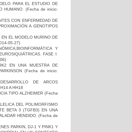
DELO PARA EL ESTUDIO DE
TO HUMANO.
(Fecha de inicio:
IENTES CON ENFERMEDAD DE
PROXIMACIÓN A GENOTIPOS
O EN EL MODELO MURINO DE
2014-05-27)
ÓMICA,BIOINFORMÁTICA Y
UROSIQUIÁTRICAS. FASE I:
-06)
RK2 EN UNA MUESTRA DE
PARKINSON
(Fecha de inicio:
 DESARROLLO DE ARCOS
H14 A HH18
CIA TIPO ALZHEIMER
(Fecha
ALELICA DEL POLIMORFISMO
E BETA 3 (TGFB3) EN UNA
PALADAR HENDIDO.
(Fecha de
ES PARKIN, DJ-1 Y PINK1 Y