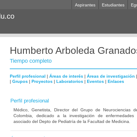
Aspirantes
Estudiantes
Eg
du.co
Humberto Arboleda Granado
Tiempo completo
Perfil profesional
|
Áreas de interés
|
Áreas de investigación
|
Grupos
|
Proyectos
|
Laboratorios
|
Eventos
|
Enlaces
Perfil profesional
Médico, Genetista, Director del Grupo de Neurociencias d
Colombia, dedicado a la investigación de enfermedades n
asociado del Depto de Pediatría de la Facultad de Medicina.