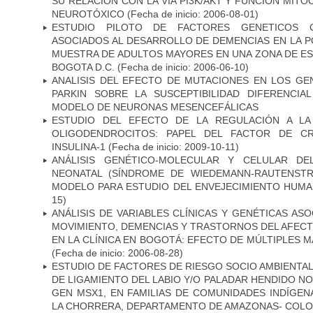
SU RELACIÓN CON LA VÍA PI3K/AKT Y FUNCIÓN MIT
NEUROTÓXICO
(Fecha de inicio: 2006-08-01)
ESTUDIO PILOTO DE FACTORES GENETICOS C
ASOCIADOS AL DESARROLLO DE DEMENCIAS EN LA PO
MUESTRA DE ADULTOS MAYORES EN UNA ZONA DE E
BOGOTA D.C.
(Fecha de inicio: 2006-06-10)
ANALISIS DEL EFECTO DE MUTACIONES EN LOS GE
PARKIN SOBRE LA SUSCEPTIBILIDAD DIFERENCI
MODELO DE NEURONAS MESENCEFÁLICAS
ESTUDIO DEL EFECTO DE LA REGULACIÓN A LA
OLIGODENDROCITOS: PAPEL DEL FACTOR DE CR
INSULINA-1
(Fecha de inicio: 2009-10-11)
ANÁLISIS GENÉTICO-MOLECULAR Y CELULAR DE
NEONATAL (SÍNDROME DE WIEDEMANN-RAUTENSTR
MODELO PARA ESTUDIO DEL ENVEJECIMIENTO HUM
15)
ANÁLISIS DE VARIABLES CLÍNICAS Y GENÉTICAS AS
MOVIMIENTO, DEMENCIAS Y TRASTORNOS DEL AFEC
EN LA CLÍNICA EN BOGOTÁ: EFECTO DE MÚLTIPLES 
(Fecha de inicio: 2006-08-28)
ESTUDIO DE FACTORES DE RIESGO SOCIO AMBIENTAL
DE LIGAMIENTO DEL LABIO Y/O PALADAR HENDIDO N
GEN MSX1, EN FAMILIAS DE COMUNIDADES INDÍGE
LA CHORRERA, DEPARTAMENTO DE AMAZONAS- COLO