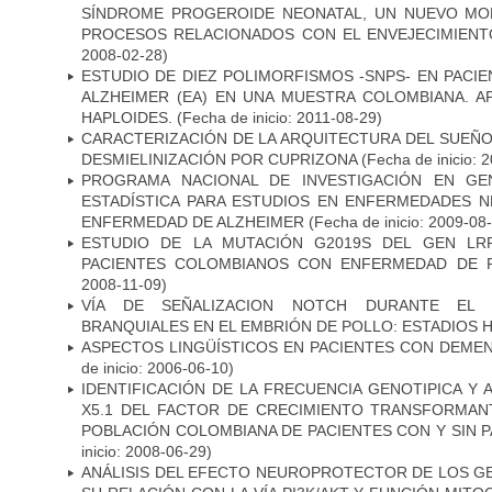
SÍNDROME PROGEROIDE NEONATAL, UN NUEVO MO
PROCESOS RELACIONADOS CON EL ENVEJECIMIEN
2008-02-28)
ESTUDIO DE DIEZ POLIMORFISMOS -SNPS- EN PAC
ALZHEIMER (EA) EN UNA MUESTRA COLOMBIANA. A
HAPLOIDES.
(Fecha de inicio: 2011-08-29)
CARACTERIZACIÓN DE LA ARQUITECTURA DEL SUEÑ
DESMIELINIZACIÓN POR CUPRIZONA
(Fecha de inicio: 
PROGRAMA NACIONAL DE INVESTIGACIÓN EN GEN
ESTADÍSTICA PARA ESTUDIOS EN ENFERMEDADES NE
ENFERMEDAD DE ALZHEIMER
(Fecha de inicio: 2009-08
ESTUDIO DE LA MUTACIÓN G2019S DEL GEN LR
PACIENTES COLOMBIANOS CON ENFERMEDAD DE 
2008-11-09)
VÍA DE SEÑALIZACION NOTCH DURANTE EL
BRANQUIALES EN EL EMBRIÓN DE POLLO: ESTADIOS H
ASPECTOS LINGÜÍSTICOS EN PACIENTES CON DEMEN
de inicio: 2006-06-10)
IDENTIFICACIÓN DE LA FRECUENCIA GENOTIPICA Y 
X5.1 DEL FACTOR DE CRECIMIENTO TRANSFORMANT
POBLACIÓN COLOMBIANA DE PACIENTES CON Y SIN 
inicio: 2008-06-29)
ANÁLISIS DEL EFECTO NEUROPROTECTOR DE LOS GEN