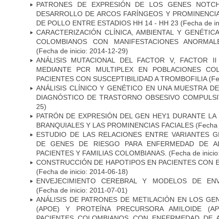
PATRONES DE EXPRESIÓN DE LOS GENES NOTCH
DESARROLLO DE ARCOS FARÍNGEOS Y PROMINENCIA
DE POLLO ENTRE ESTADIOS HH 14 - HH 23
(Fecha de in
CARACTERIZACIÓN CLÍNICA, AMBIENTAL Y GENÉTICA
COLOMBIANOS CON MANIFESTACIONES ANORMAL
(Fecha de inicio: 2014-12-29)
ANÁLISIS MUTACIONAL DEL FACTOR V, FACTOR I
MEDIANTE PCR MULTIPLEX EN POBLACIONES CO
PACIENTES CON SUSCEPTIBILIDAD A TROMBOFILIA
(Fe
ANÁLISIS CLÍNICO Y GENÉTICO EN UNA MUESTRA 
DIAGNÓSTICO DE TRASTORNO OBSESIVO COMPULS
25)
PATRÓN DE EXPRESIÓN DEL GEN HEY1 DURANTE LA
BRANQUIALES Y LAS PROMINENCIAS FACIALES
(Fecha 
ESTUDIO DE LAS RELACIONES ENTRE VARIANTES G
DE GENES DE RIESGO PARA ENFERMEDAD DE AL
PACIENTES Y FAMILIAS COLOMBIANAS.
(Fecha de inicio
CONSTRUCCIÓN DE HAPOTIPOS EN PACIENTES CON 
(Fecha de inicio: 2014-06-18)
ENVEJECIMIENTO CEREBRAL Y MODELOS DE ENV
(Fecha de inicio: 2011-07-01)
ANÁLISIS DE PATRONES DE METILACIÓN EN LOS GE
(APOE) Y PROTEÍNA PRECURSORA AMILOIDE (A
PACIENTES COLOMBIANOS CON ENFERMEDAD DE 