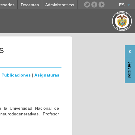
resados
Docentes
Administrativos
ES
s
|
Publicaciones
|
Asignaturas
e la Universidad Nacional de
eurodegenerativas. Profesor