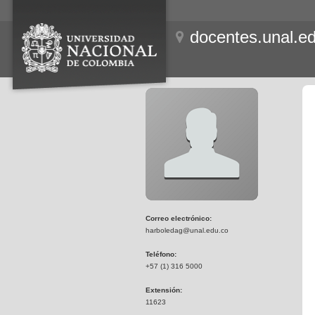
docentes.unal.e
Correo electrónico:
harboledag@unal.edu.co
Teléfono:
+57 (1) 316 5000
Extensión:
11623