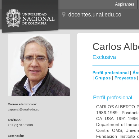
Aspirantes
docentes.unal.edu.co
Carlos Alb
Exclusiva
Perfil profesional
|
Áre
|
Grupos
|
Proyectos
Perfil profesional
Correo electrónico:
CARLOS ALBERTO PAR
caparral@unal.edu.co
1986-1989 : Posdocto
CA. USA. 1991-1996: 
Teléfono:
Department of Inmuno
+57 (1) 316 5000
Centre OMS, Univers
Fundación Instituto
Extensión: