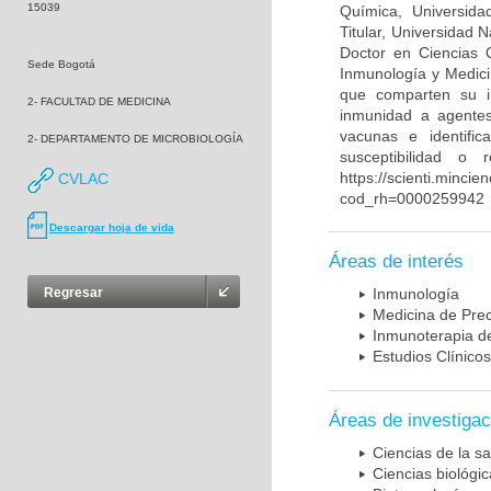
15039
Química, Universida
Titular, Universidad
Doctor en Ciencias 
Sede Bogotá
Inmunología y Medici
que comparten su in
2- FACULTAD DE MEDICINA
inmunidad a agentes 
vacunas e identifi
2- DEPARTAMENTO DE MICROBIOLOGÍA
susceptibilidad o
https://scienti.mincie
CVLAC
cod_rh=0000259942
Descargar hoja de vida
Áreas de interés
Regresar
Inmunología
Medicina de Prec
Inmunoterapia d
Estudios Clínicos
Áreas de investigac
Ciencias de la sa
Ciencias biológi