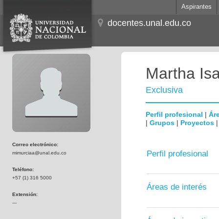
Aspirantes
docentes.unal.edu.co
Martha Is
Exclusiva
Perfil profesional
|
Áre
|
Grupos
|
Proyectos
Correo electrónico:
Perfil profesional
mimurciaa@unal.edu.co
Teléfono:
+57 (1) 316 5000
Áreas de interés
Extensión:
---