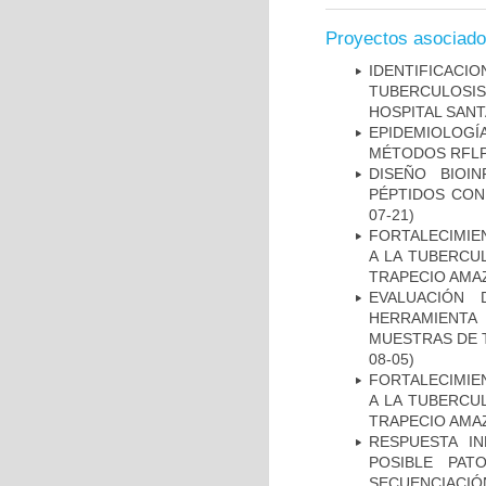
Proyectos asociad
IDENTIFICAC
TUBERCULOSI
HOSPITAL SANT
EPIDEMIOLOGÍ
MÉTODOS RFLP-
DISEÑO BIOI
PÉPTIDOS CON
07-21)
FORTALECIMIEN
A LA TUBERCU
TRAPECIO AMAZ
EVALUACIÓN 
HERRAMIENT
MUESTRAS DE T
08-05)
FORTALECIMIEN
A LA TUBERCU
TRAPECIO AMAZ
RESPUESTA I
POSIBLE PAT
SECUENCIACIÓ