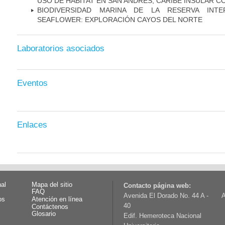
USO DE HÁBITAT EN SAN ANDRÉS, CARIBE INSULAR 
BIODIVERSIDAD MARINA DE LA RESERVA INTE
SEAFLOWER: EXPLORACIÓN CAYOS DEL NORTE
Laboratorios asociados
Eventos
Enlaces
nal
Mapa del sitio
Contacto página web:
FAQ
Avenida El Dorado No. 44 A -
A
os
Atención en línea
40
Contáctenos
Glosario
Edif. Hemeroteca Nacional