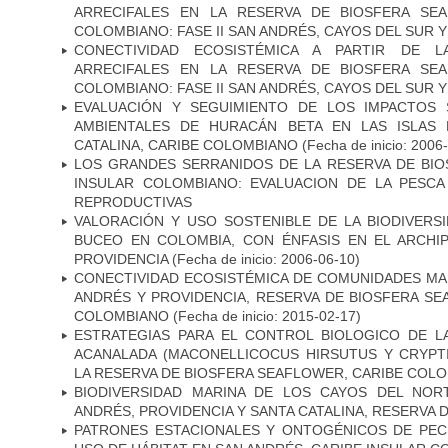
ARRECIFALES EN LA RESERVA DE BIOSFERA SEA
COLOMBIANO: FASE II SAN ANDRÉS, CAYOS DEL SUR 
CONECTIVIDAD ECOSISTÉMICA A PARTIR DE 
ARRECIFALES EN LA RESERVA DE BIOSFERA SEA
COLOMBIANO: FASE II SAN ANDRÉS, CAYOS DEL SUR 
EVALUACIÓN Y SEGUIMIENTO DE LOS IMPACTOS 
AMBIENTALES DE HURACÁN BETA EN LAS ISLAS 
CATALINA, CARIBE COLOMBIANO
(Fecha de inicio: 2006
LOS GRANDES SERRANIDOS DE LA RESERVA DE BIO
INSULAR COLOMBIANO: EVALUACION DE LA PESC
REPRODUCTIVAS
VALORACIÓN Y USO SOSTENIBLE DE LA BIODIVERS
BUCEO EN COLOMBIA, CON ÉNFASIS EN EL ARCHI
PROVIDENCIA
(Fecha de inicio: 2006-06-10)
CONECTIVIDAD ECOSISTÉMICA DE COMUNIDADES MAR
ANDRÉS Y PROVIDENCIA, RESERVA DE BIOSFERA SE
COLOMBIANO
(Fecha de inicio: 2015-02-17)
ESTRATEGIAS PARA EL CONTROL BIOLOGICO DE L
ACANALADA (MACONELLICOCUS HIRSUTUS Y CRYPTI
LA RESERVA DE BIOSFERA SEAFLOWER, CARIBE COLO
BIODIVERSIDAD MARINA DE LOS CAYOS DEL NOR
ANDRÉS, PROVIDENCIA Y SANTA CATALINA, RESERVA 
PATRONES ESTACIONALES Y ONTOGÉNICOS DE PEC