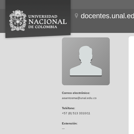
docentes.unal.e
Correo electrónico:
asantosma@unal.edu.co
Teléfono:
+57 (8) 513 3310/11
Extensión:
---