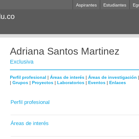
Aspirantes
Estudiantes
Eg
du.co
Adriana Santos Martinez
Exclusiva
Perfil profesional
|
Áreas de interés
|
Áreas de investigación
|
Grupos
|
Proyectos
|
Laboratorios
|
Eventos
|
Enlaces
Perfil profesional
Áreas de interés