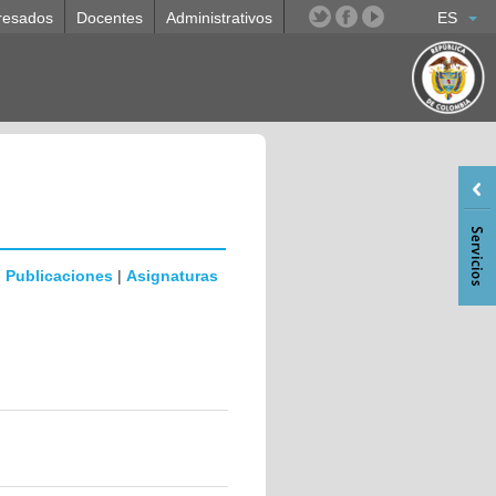
resados
Docentes
Administrativos
ES
|
Publicaciones
|
Asignaturas