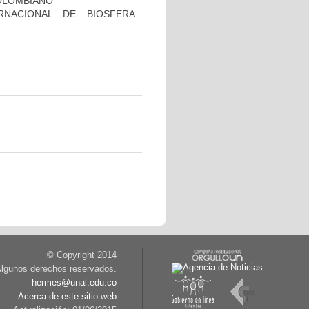
COLOMBIANO
RNACIONAL DE BIOSFERA
© Copyright 2014
lgunos derechos reservados.
hermes@unal.edu.co
Acerca de este sitio web