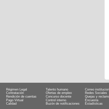
Régimen Legal
Talento humano
Correo institucio
Contratación
Ofertas de empleo
Redes Sociales
Rendición de cuentas
Concurso docente
Quejas y reclam
Pago Virtual
Control interno
Encuesta
Calidad
Buzón de notificaciones
Estadísticas