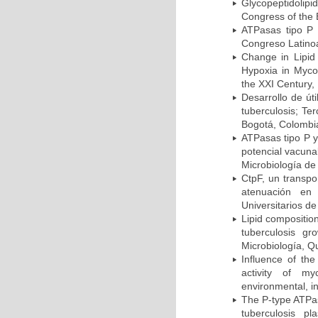
Glycopeptidolipi
Congress of the 
ATPasas tipo P 
Congreso Latinoa
Change in Lipid
Hypoxia in Mycob
the XXI Century,
Desarrollo de út
tuberculosis; Te
Bogotá, Colombi
ATPasas tipo P 
potencial vacuna
Microbiología de
CtpF, un transp
atenuación en 
Universitarios d
Lipid compositio
tuberculosis g
Microbiología, Q
Influence of th
activity of my
environmental, i
The P-type ATPas
tuberculosis p