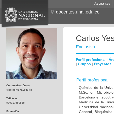
Aspirantes
docentes.unal.edu.co
Carlos Ye
Exclusiva
Perfil profesional
|
Áre
|
Grupos
|
Proyectos
Perfil profesional
Correo electrónico:
Químico de la Unive
cysotoo@unal.edu.co
M.Sc. en Microbiolo
Barcelona en 2003, y
Teléfono:
Medicina de la Univ
576017580538
Universidad Naciona
General, Bioquímica 
Extensión: