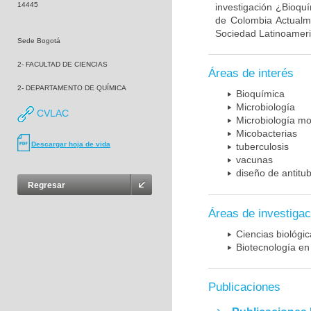
14445
investigación ¿Bioqu
de Colombia Actualme
Sociedad Latinoameric
Sede Bogotá
2- FACULTAD DE CIENCIAS
Áreas de interés
2- DEPARTAMENTO DE QUÍMICA
Bioquímica
Microbiología
CVLAC
Microbiología mo
Micobacterias
Descargar hoja de vida
tuberculosis
vacunas
diseño de antitu
Regresar
Áreas de investigac
Ciencias biológi
Biotecnología en
Publicaciones