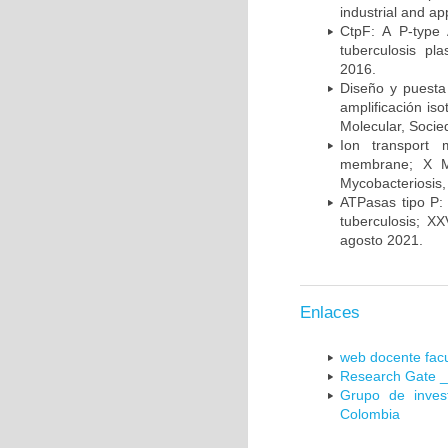
industrial and a
CtpF: A P-type
tuberculosis p
2016.
Diseño y puesta
amplificación is
Molecular, Socie
Ion transport 
membrane; X Me
Mycobacteriosis,
ATPasas tipo P: 
tuberculosis; X
agosto 2021.
Enlaces
web docente facu
Research Gate _
Grupo de inves
Colombia