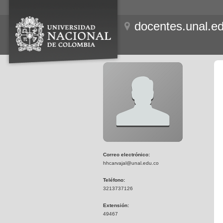
docentes.unal.e
Correo electrónico:
hhcarvajal@unal.edu.co
Teléfono:
3213737126
Extensión:
49467