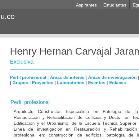
Aspirantes
Estudiantes
Eg
du.co
Henry Hernan Carvajal Jaram
Exclusiva
Perfil profesional
|
Áreas de interés
|
Áreas de investigación
|
Grupos
|
Proyectos
|
Laboratorios
|
Eventos
|
Enlaces
Perfil profesional
Arquitecto Constructor, Especialista en Patología de l
Restauración y Rehabilitación de Edificios y Doctor en Tec
Edificación y el Urbanismo, de la Escuela Técnica Superior 
Línea de investigación en Restauración y Rehabilitació
profesional en: construcción de edificios, patología de l