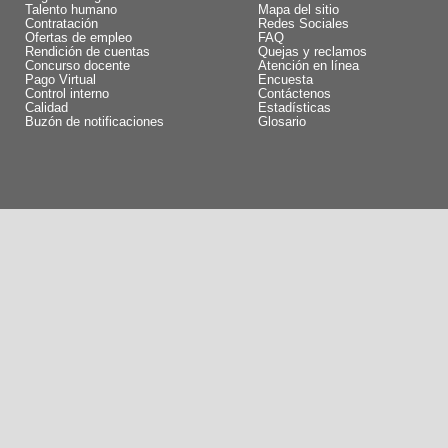
Talento humano
Mapa del sitio
Contratación
Redes Sociales
Ofertas de empleo
FAQ
Rendición de cuentas
Quejas y reclamos
Concurso docente
Atención en línea
Pago Virtual
Encuesta
Control interno
Contáctenos
Calidad
Estadísticas
Buzón de notificaciones
Glosario