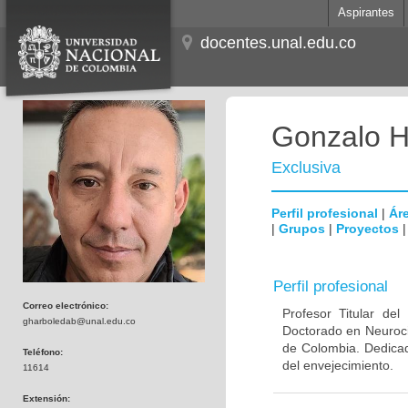
Aspirantes
docentes.unal.edu.co
Gonzalo H
Exclusiva
Perfil profesional
|
Áre
|
Grupos
|
Proyectos
Perfil profesional
Correo electrónico:
Profesor Titular de
gharboledab@unal.edu.co
Doctorado en Neuroci
de Colombia. Dedicad
Teléfono:
del envejecimiento.
11614
Extensión: