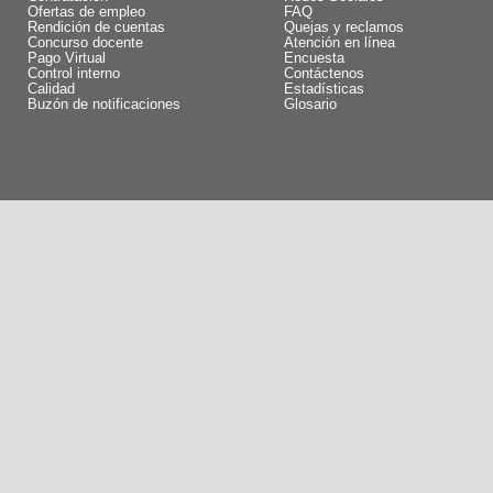
Ofertas de empleo
FAQ
Rendición de cuentas
Quejas y reclamos
Concurso docente
Atención en línea
Pago Virtual
Encuesta
Control interno
Contáctenos
Calidad
Estadísticas
Buzón de notificaciones
Glosario