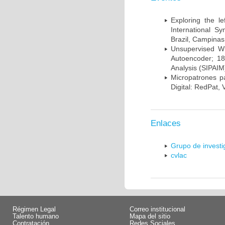
Exploring the l
International S
Brazil, Campinas
Unsupervised Whi
Autoencoder; 18
Analysis (SIPAIM
Micropatrones p
Digital: RedPat, 
Enlaces
Grupo de invest
cvlac
Régimen Legal
Correo institucional
Talento humano
Mapa del sitio
Contratación
Redes Sociales