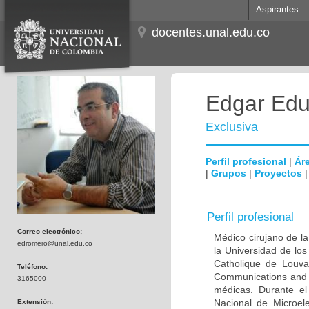
Aspirantes
docentes.unal.edu.co
Edgar Edu
Exclusiva
Perfil profesional
|
Áre
|
Grupos
|
Proyectos
Perfil profesional
Correo electrónico:
Médico cirujano de la
edromero@unal.edu.co
la Universidad de los
Catholique de Louva
Teléfono:
Communications and 
3165000
médicas. Durante e
Nacional de Microel
Extensión: