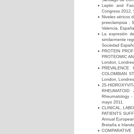
Leptin and Fas
Congress 2012, 
Niveles séricos d
preeclampsia ; 
Valencia, Españ
La expresión d
similarmente reg
Sociedad Español
PROTEIN PROF
PROTEOMIC ANAL
London, Londres,
PREVALENCE 
COLOMBIAN STU
London, Londres,
25-HIDROXYVI
RHEUMATOID A
Rheumatology - 
mayo 2011.
CLINICAL, LAB
PATIENTS SUFF
Annual European
Bretaña e Irland
COMPARATIVE