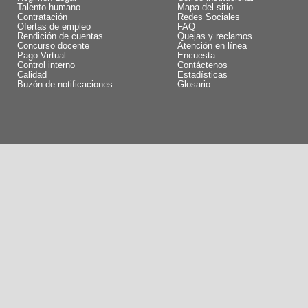
Talento humano
Mapa del sitio
Contratación
Redes Sociales
Ofertas de empleo
FAQ
Rendición de cuentas
Quejas y reclamos
Concurso docente
Atención en línea
Pago Virtual
Encuesta
Control interno
Contáctenos
Calidad
Estadísticas
Buzón de notificaciones
Glosario