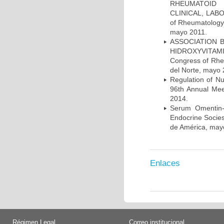
RHEUMATOID 
CLINICAL, LABO
of Rheumatology 
mayo 2011.
ASSOCIATION 
HIDROXYVITAMI
Congress of Rhe
del Norte, mayo 
Regulation of N
96th Annual Mee
2014.
Serum Omentin-
Endocrine Socies
de América, may
Enlaces
Régimen Legal
Correo institucional