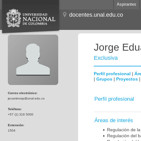
Aspirantes
docentes.unal.edu.co
Jorge Edu
Exclusiva
Perfil profesional
|
Áre
|
Grupos
|
Proyectos
Correo electrónico:
Perfil profesional
jecaminosp@unal.edu.co
Teléfono:
+57 (1) 316 5000
Áreas de interés
Extensión:
Regulación de la
1504
Regulación del b