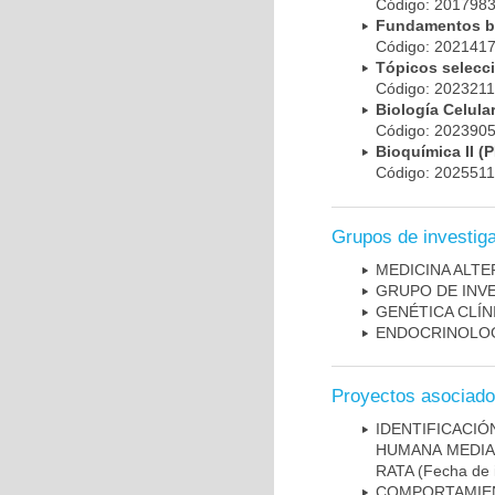
Código: 20179
Fundamentos bá
Código: 20214
Tópicos selec
Código: 202321
Biología Celul
Código: 20239
Bioquímica II 
Código: 202551
Grupos de investig
MEDICINA ALTE
GRUPO DE INVES
GENÉTICA CLÍN
ENDOCRINOLOG
Proyectos asociad
IDENTIFICACI
HUMANA MEDIA
RATA
(Fecha de i
COMPORTAMIE