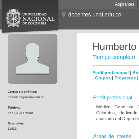
Aspirantes
docentes.unal.edu.co
Humberto 
Tiempo completo
Perfil profesional
|
Áre
|
Grupos
|
Proyectos
Correo electrónico:
Perfil profesional
harboledag@unal.edu.co
Médico, Genetista, 
Teléfono:
Colombia, dedicado
+57 (1) 316 5000
asociado del Depto de
Extensión:
11623
Áreas de interés