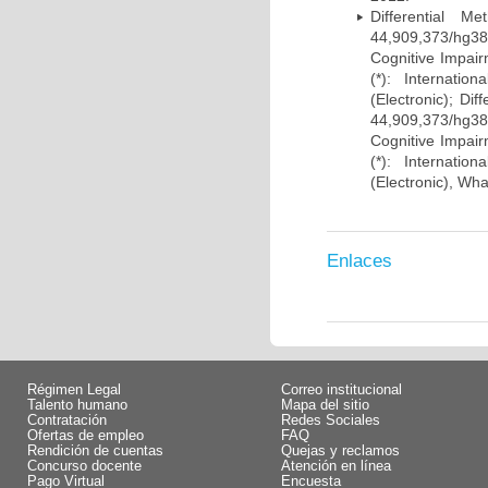
Differential 
44,909,373/hg38)
Cognitive Impairm
(*): Internati
(Electronic); Di
44,909,373/hg38)
Cognitive Impairm
(*): Internati
(Electronic), Wh
Enlaces
Régimen Legal
Correo institucional
Talento humano
Mapa del sitio
Contratación
Redes Sociales
Ofertas de empleo
FAQ
Rendición de cuentas
Quejas y reclamos
Concurso docente
Atención en línea
Pago Virtual
Encuesta