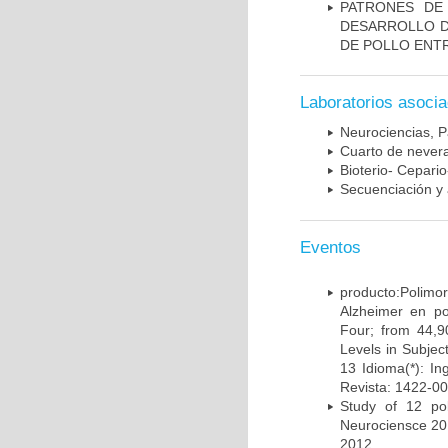
PATRONES DE
DESARROLLO D
DE POLLO ENTR
Laboratorios asoci
Neurociencias, P
Cuarto de nevera
Bioterio- Cepario
Secuenciación y 
Eventos
producto:Poli
Alzheimer en po
Four; from 44,9
Levels in Subject
13 Idioma(*): In
Revista: 1422-00
Study of 12 pol
Neurociensce 20
2012.