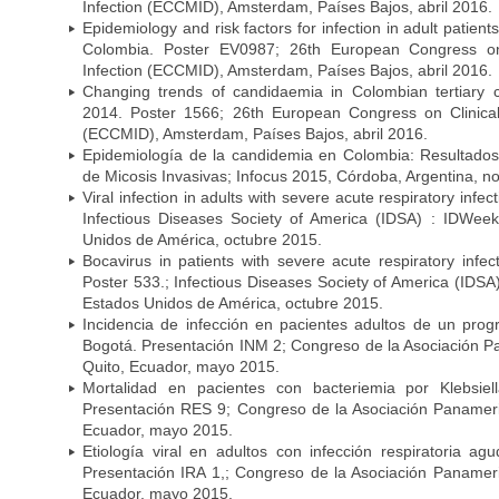
Infection (ECCMID), Amsterdam, Países Bajos, abril 2016.
Epidemiology and risk factors for infection in adult patients
Colombia. Poster EV0987; 26th European Congress on 
Infection (ECCMID), Amsterdam, Países Bajos, abril 2016.
Changing trends of candidaemia in Colombian tertiary 
2014. Poster 1566; 26th European Congress on Clinical
(ECCMID), Amsterdam, Países Bajos, abril 2016.
Epidemiología de la candidemia en Colombia: Resultado
de Micosis Invasivas; Infocus 2015, Córdoba, Argentina, 
Viral infection in adults with severe acute respiratory infe
Infectious Diseases Society of America (IDSA) : IDWee
Unidos de América, octubre 2015.
Bocavirus in patients with severe acute respiratory infec
Poster 533.; Infectious Diseases Society of America (IDS
Estados Unidos de América, octubre 2015.
Incidencia de infección en pacientes adultos de un prog
Bogotá. Presentación INM 2; Congreso de la Asociación P
Quito, Ecuador, mayo 2015.
Mortalidad en pacientes con bacteriemia por Klebsie
Presentación RES 9; Congreso de la Asociación Panameric
Ecuador, mayo 2015.
Etiología viral en adultos con infección respiratoria a
Presentación IRA 1,; Congreso de la Asociación Panameri
Ecuador, mayo 2015.