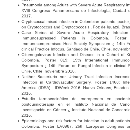
Pneumonia among Adults with Severe Acute Respiratory Infe
XVIII Congreso Panamericano de Infectología, Ciuda
2017.
Cryptococcal mixed infection in Colombian patients. póster
on Cryptococcus and Cryptococcosis,, Foz de Iguazú, Bras
Case Series of Severe Acute Respiratory Infecti
Immunosupressed Patients in Colombia. Poster 
Immunocompromised Host Society Symposium ¿ 14th For
clinical Practice Infocus, Santiago de Chile, Chile, noviemb
Citomegalovirus Infection and Disease in a Cohort of Ki
Colombia. Poster 019; 19th International Immuno
Symposium ¿ 14th Forum on Fungal Infection in clinical P
Chile, Chile, noviembre 2016.
Neither Bacteriuria nor Urinary Tract Infection Increas
Infection in Cardiovascular Surgery. Poster 1468; Inf
America (IDSA) : IDWeek 2016, Nueva Orleans, Estados 
2016.
Estudio farmacocinético de meropenem en paciente
postquimioterapia en el Instituto Nacional de Can
Investigación en Cáncer ¿ Instituto Nacional de Cancerolo
2016.
Epidemiology and risk factors for infection in adult patients
Colombia. Poster EV0987; 26th European Congress on 