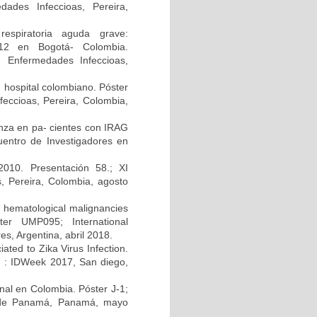
ades Infeccioas, Pereira,
respiratoria aguda grave:
2012 en Bogotá- Colombia.
n Enfermedades Infeccioas,
n hospital colombiano. Póster
eccioas, Pereira, Colombia,
uenza en pa- cientes con IRAG
uentro de Investigadores en
010. Presentación 58.; XI
, Pereira, Colombia, agosto
h hematological malignancies
ter UMP095; International
s, Argentina, abril 2018.
ated to Zika Virus Infection.
A) : IDWeek 2017, San diego,
enal en Colombia. Póster J-1;
d de Panamá, Panamá, mayo