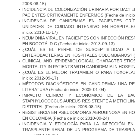
2006-06-15)
INCIDENCIA DE COLONIZACIÓN URINARIA POR BACTE
PACIENTES CRÍTICAMENTE ENFERMOS
(Fecha de inici
INCIDENCIA DE CANIDEMIAS EN PACIENTES CR
UNIDADES DE CUIDADO INTENSIVO EN HOSPITAL
inicio: 2010-11-17)
NEUMONÍA VIRAL EN PACIENTES CON INFECCIÓN RES
EN BOGOTÁ. D.C
(Fecha de inicio: 2013-09-13)
¿CUÁL ES EL PERFIL DE SUSCEPTIBILIDAD A 
ENTEROBACTERIAS EN HOSPITALES COLOMBIANOS?
(
CLINICAL AND EPIDEMIOLOGICAL CHARACTERISTI
MORTALITY IN PATIENTS WITH CANDIDEMIA IN HOSPI
¿CUÁL ES EL MEJOR TRATAMIENTO PARA TOXOPL
inicio: 2012-09-17)
MÉTODOS DIAGNÓSTICOS EN CANDIDEMIA: UNA REV
LITERATURA
(Fecha de inicio: 2009-01-04)
IMPACTO CLÍNICO Y ECONÓMICO DE LA BAC
STAPHYLOCOCCUS AUREUS RESISTENTE A METICILINA
DISTRITAL
(Fecha de inicio: 2008-08-15)
RESISTENCIA EN PSEUDOMONAS AERUGINOSA EN HO
EN COLOMBIA
(Fecha de inicio: 2010-09-24)
INCIDENCIA Y ETIOLOGÍA PARA LA INFECCIÓN E
TRASPLANTE RENAL DE UN PROGRAMA DE TRASPLA