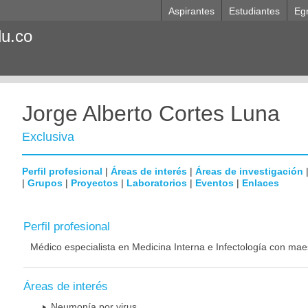
Aspirantes
Estudiantes
Eg
du.co
Jorge Alberto Cortes Luna
Exclusiva
Perfil profesional
|
Áreas de interés
|
Áreas de investigación
|
Grupos
|
Proyectos
|
Laboratorios
|
Eventos
|
Enlaces
Perfil profesional
Médico especialista en Medicina Interna e Infectología con mae
Áreas de interés
Neumonía por virus