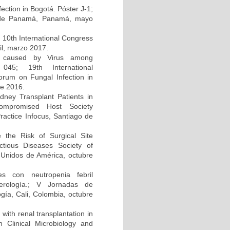
ction in Bogotá. Póster J-1;
d de Panamá, Panamá, mayo
; 10th International Congress
il, marzo 2017.
on caused by Virus among
045; 19th International
um on Fungal Infection in
re 2016.
dney Transplant Patients in
compromised Host Society
ractice Infocus, Santiago de
e the Risk of Surgical Site
ectious Diseases Society of
Unidos de América, octubre
s con neutropenia febril
cerología.; V Jornadas de
gía, Cali, Colombia, octubre
 with renal transplantation in
Clinical Microbiology and