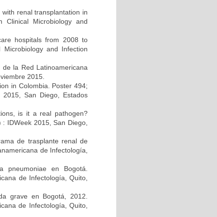
 with renal transplantation in
Clinical Microbiology and
care hospitals from 2008 to
 Microbiology and Infection
s de la Red Latinoamericana
noviembre 2015.
ction in Colombia. Poster 494;
k 2015, San Diego, Estados
tions, is it a real pathogen?
A) : IDWeek 2015, San Diego,
rama de trasplante renal de
anamericana de Infectología,
lla pneumoniae en Bogotá.
ana de Infectología, Quito,
guda grave en Bogotá, 2012.
cana de Infectología, Quito,