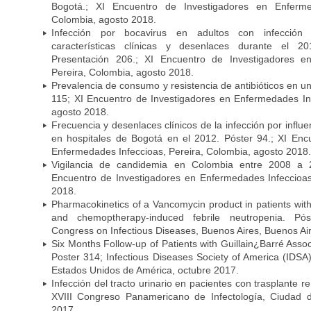
Bogotá.; XI Encuentro de Investigadores en Enfermed
Colombia, agosto 2018.
Infección por bocavirus en adultos con infección 
características clínicas y desenlaces durante el 
Presentación 206.; XI Encuentro de Investigadores e
Pereira, Colombia, agosto 2018.
Prevalencia de consumo y resistencia de antibióticos en u
115; XI Encuentro de Investigadores en Enfermedades Inf
agosto 2018.
Frecuencia y desenlaces clínicos de la infección por infl
en hospitales de Bogotá en el 2012. Póster 94.; XI Enc
Enfermedades Infeccioas, Pereira, Colombia, agosto 2018.
Vigilancia de candidemia en Colombia entre 2008 a 2
Encuentro de Investigadores en Enfermedades Infeccioas
2018.
Pharmacokinetics of a Vancomycin product in patients wit
and chemoptherapy-induced febrile neutropenia. Pós
Congress on Infectious Diseases, Buenos Aires, Buenos Aire
Six Months Follow-up of Patients with Guillain¿Barré Associ
Poster 314; Infectious Diseases Society of America (IDS
Estados Unidos de América, octubre 2017.
Infección del tracto urinario en pacientes con trasplante r
XVIII Congreso Panamericano de Infectología, Ciuda
2017.