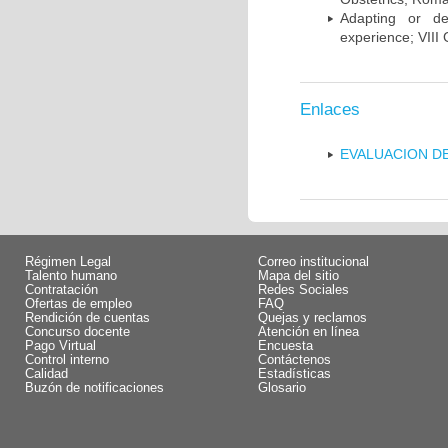
Adapting or de
experience; VIII
Enlaces
EVALUACION DE
Régimen Legal
Correo institucional
Talento humano
Mapa del sitio
Contratación
Redes Sociales
Ofertas de empleo
FAQ
Rendición de cuentas
Quejas y reclamos
Concurso docente
Atención en línea
Pago Virtual
Encuesta
Control interno
Contáctenos
Calidad
Estadísticas
Buzón de notificaciones
Glosario