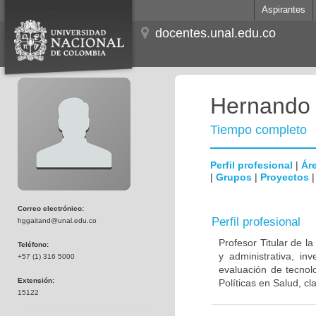
Aspirantes
docentes.unal.edu.co
Hernando 
Tiempo completo
Perfil profesional
|
Áre
|
Grupos
|
Proyectos
Correo electrónico:
Perfil profesional
hggaitand@unal.edu.co
Profesor Titular de l
Teléfono:
y administrativa, in
+57 (1) 316 5000
evaluación de tecnol
Extensión:
Políticas en Salud, cl
15122