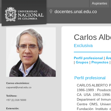
Aspirantes
docentes.unal.edu.co
Carlos Alb
Exclusiva
Perfil profesional
|
Áre
|
Grupos
|
Proyectos
Perfil profesional
Correo electrónico:
CARLOS ALBERTO PAR
caparral@unal.edu.co
1986-1989 : Posdocto
CA. USA. 1991-1996: 
Teléfono:
Department of Inmuno
+57 (1) 316 5000
Centre OMS, Univers
Fundación Instituto
Extensión: