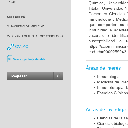
15039
Química, Universida
Titular, Universidad
Doctor en Ciencias 
Sede Bogotá
Inmunología y Medici
que comparten su in
2- FACULTAD DE MEDICINA
inmunidad a agentes 
vacunas e identifi
2- DEPARTAMENTO DE MICROBIOLOGÍA
susceptibilidad o
https://scienti.mincie
CVLAC
cod_rh=0000259942
Descargar hoja de vida
Áreas de interés
Regresar
Inmunología
Medicina de Prec
Inmunoterapia d
Estudios Clínicos
Áreas de investigac
Ciencias de la sa
Ciencias biológi