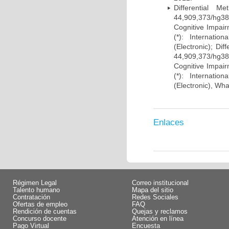
Differential 
44,909,373/hg38)
Cognitive Impairm
(*): Internati
(Electronic); Di
44,909,373/hg38)
Cognitive Impairm
(*): Internati
(Electronic), Wh
Enlaces
Régimen Legal
Correo institucional
Talento humano
Mapa del sitio
Contratación
Redes Sociales
Ofertas de empleo
FAQ
Rendición de cuentas
Quejas y reclamos
Concurso docente
Atención en línea
Pago Virtual
Encuesta