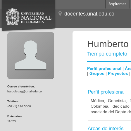
Aspirantes
docentes.unal.edu.co
Humberto 
Tiempo completo
Perfil profesional
|
Áre
|
Grupos
|
Proyectos
Correo electrónico:
Perfil profesional
harboledag@unal.edu.co
Médico, Genetista, 
Teléfono:
Colombia, dedicado
+57 (1) 316 5000
asociado del Depto de
Extensión:
11623
Áreas de interés