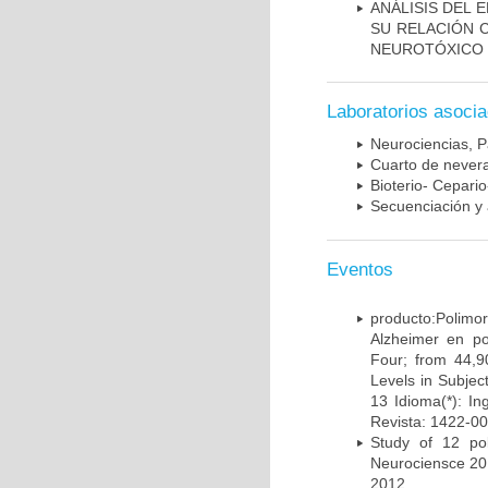
ANÁLISIS DEL 
SU RELACIÓN C
NEUROTÓXICO
Laboratorios asoci
Neurociencias, P
Cuarto de nevera
Bioterio- Cepario
Secuenciación y 
Eventos
producto:Poli
Alzheimer en po
Four; from 44,9
Levels in Subject
13 Idioma(*): In
Revista: 1422-00
Study of 12 pol
Neurociensce 20
2012.