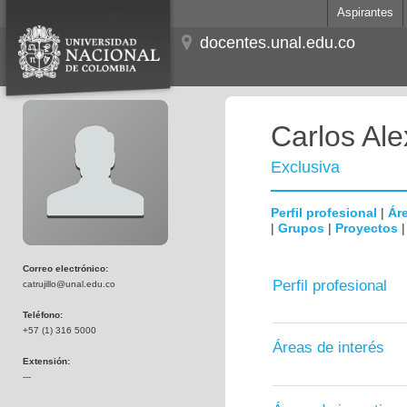
Aspirantes
docentes.unal.edu.co
Carlos Alex
Exclusiva
Perfil profesional
|
Áre
|
Grupos
|
Proyectos
Correo electrónico:
Perfil profesional
catrujillo@unal.edu.co
Teléfono:
+57 (1) 316 5000
Áreas de interés
Extensión:
---