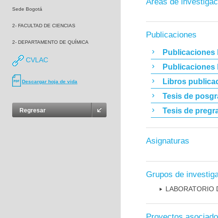
Áreas de investigac
Sede Bogotá
2- FACULTAD DE CIENCIAS
Publicaciones
2- DEPARTAMENTO DE QUÍMICA
Publicaciones 
CVLAC
Publicaciones
Libros publica
Descargar hoja de vida
Tesis de posg
Tesis de pregr
Regresar
Asignaturas
Grupos de investig
LABORATORIO 
Proyectos asociad