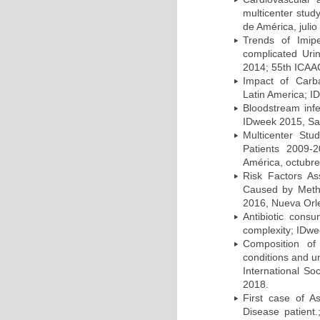
multicenter stud
de América, julio
Trends of Imipe
complicated Uri
2014; 55th ICAA
Impact of Carb
Latin America; I
Bloodstream infe
IDweek 2015, Sa
Multicenter Stu
Patients 2009-
América, octubre
Risk Factors As
Caused by Methi
2016, Nueva Orl
Antibiotic cons
complexity; IDwe
Composition of 
conditions and u
International So
2018.
First case of A
Disease patient