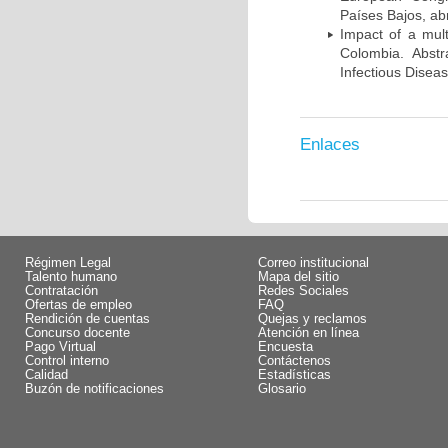
Países Bajos, abr
Impact of a mult
Colombia. Abst
Infectious Disea
Enlaces
Régimen Legal
Correo institucional
Talento humano
Mapa del sitio
Contratación
Redes Sociales
Ofertas de empleo
FAQ
Rendición de cuentas
Quejas y reclamos
Concurso docente
Atención en línea
Pago Virtual
Encuesta
Control interno
Contáctenos
Calidad
Estadísticas
Buzón de notificaciones
Glosario