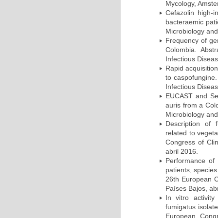
Mycology, Amster
Cefazolin high-i
bacteraemic pati
Microbiology and
Frequency of ge
Colombia. Abst
Infectious Disea
Rapid acquisition
to caspofungine.
Infectious Disea
EUCAST and Sensi
auris from a Col
Microbiology and
Description of f
related to veget
Congress of Clin
abril 2016.
Performance of 
patients, species
26th European Co
Países Bajos, abr
In vitro activit
fumigatus isolat
European Congre