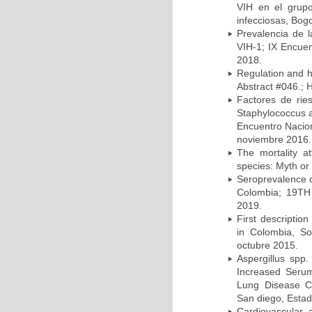
VIH en el grup
infecciosas, Bog
Prevalencia de l
VIH-1; IX Encue
2018.
Regulation and he
Abstract #046.; 
Factores de rie
Staphylococcus a
Encuentro Nacion
noviembre 2016.
The mortality a
species: Myth or 
Seroprevalence o
Colombia; 19TH 
2019.
First description
in Colombia, So
octubre 2015.
Aspergillus spp
Increased Serum 
Lung Disease CO
San diego, Esta
Cardiovascular 