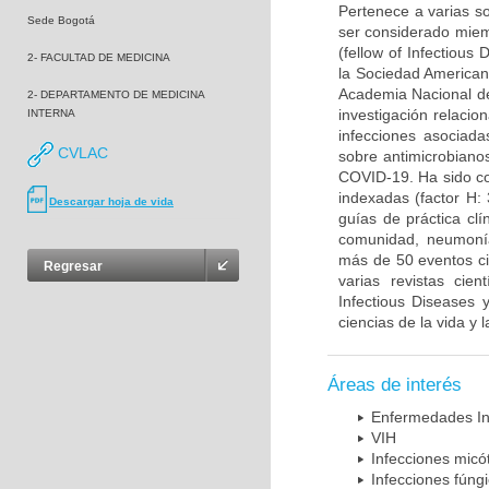
Pertenece a varias so
Sede Bogotá
ser considerado miem
(fellow of Infectiou
2- FACULTAD DE MEDICINA
la Sociedad American
Academia Nacional de
2- DEPARTAMENTO DE MEDICINA
investigación relacio
INTERNA
infecciones asociada
CVLAC
sobre antimicrobiano
COVID-19. Ha sido co
indexadas (factor H:
Descargar hoja de vida
guías de práctica cl
comunidad, neumonía 
más de 50 eventos cie
Regresar
varias revistas cien
Infectious Diseases 
ciencias de la vida y 
Áreas de interés
Enfermedades In
VIH
Infecciones micó
Infecciones fúng