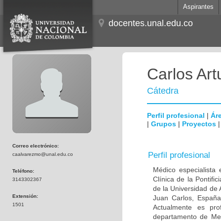
Aspirantes
docentes.unal.edu.co
Carlos Ar
Cátedra
Perfil profesional
|
Áre
|
Grupos
|
Proyectos
Correo electrónico:
Perfil profesional
caalvarezmo@unal.edu.co
Médico especialista 
Teléfono:
Clínica de la Pontifi
3143302367
de la Universidad de
Extensión:
Juan Carlos, España;
1501
Actualmente es prof
departamento de Medi