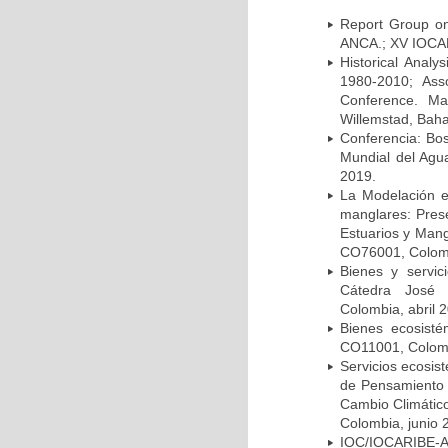
Report Group on
ANCA.; XV IOCAR
Historical Analy
1980-2010; Asso
Conference. Ma
Willemstad, Bah
Conferencia: Bo
Mundial del Agu
2019.
La Modelación e
manglares: Prese
Estuarios y Man
CO76001, Colom
Bienes y servic
Cátedra José
Colombia, abril 
Bienes ecosist
CO11001, Colombi
Servicios ecosis
de Pensamiento 
Cambio Climático
Colombia, junio 
IOC/IOCARIBE-