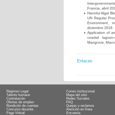
Intergovernmen
Francia, abril 20
Harmful Algal Bl
UN Regular Proc
Environment, i
diciembre 2018.
Application of a
coastal lagoon
Mangrove, Macro
Enlaces
Régimen Legal
Correo institucional
Talento humano
Mapa del sitio
Contratación
Redes Sociales
Ofertas de empleo
FAQ
Rendición de cuentas
Quejas y reclamos
Concurso docente
Atención en línea
Pago Virtual
Encuesta