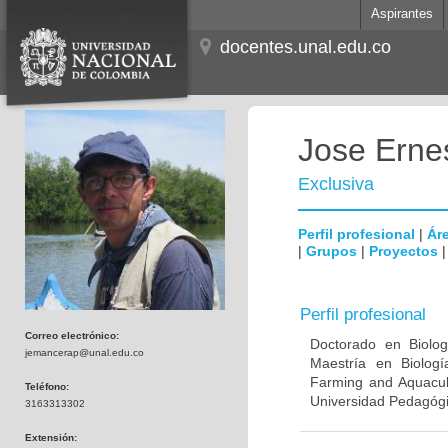
Aspirantes
docentes.unal.edu.co
Jose Erne
Exclusiva
Perfil profesional
|
Áre
|
Grupos
|
Proyectos
Perfil profesional
Correo electrónico:
Doctorado en Biologí
jemancerap@unal.edu.co
Maestría en Biologí
Farming and Aquacult
Teléfono:
Universidad Pedagógi
3163313302
Extensión: