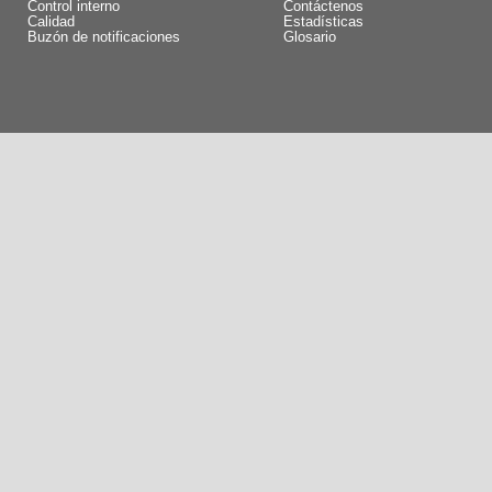
Control interno
Contáctenos
Calidad
Estadísticas
Buzón de notificaciones
Glosario