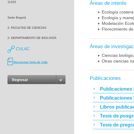
11320
Áreas de interés
Ecología costera
Ecología y mane
Sede Bogotá
Modelación Ecol
2- FACULTAD DE CIENCIAS
Florecimiento de
2- DEPARTAMENTO DE BIOLOGÍA
Áreas de investigac
CVLAC
Ciencias biológi
Otras ciencias n
Descargar hoja de vida
Publicaciones
Regresar
Publicaciones 
Publicaciones
Libros publica
Tesis de posg
Tesis de pregr