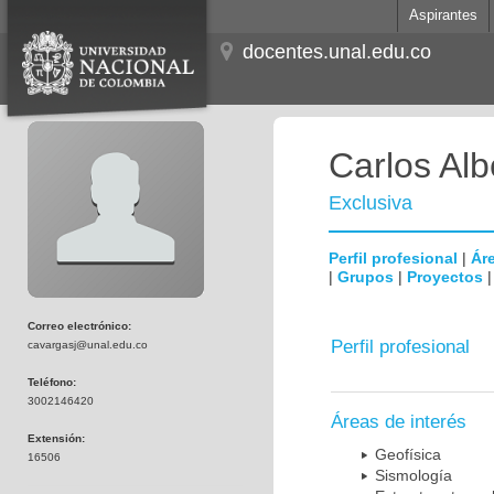
Aspirantes
docentes.unal.edu.co
Carlos Al
Exclusiva
Perfil profesional
|
Áre
|
Grupos
|
Proyectos
Correo electrónico:
Perfil profesional
cavargasj@unal.edu.co
Teléfono:
3002146420
Áreas de interés
Extensión:
Geofísica
16506
Sismología