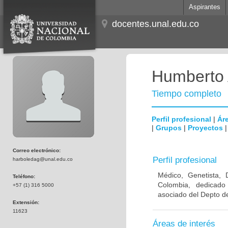
Aspirantes
docentes.unal.edu.co
Humberto 
Tiempo completo
Perfil profesional
|
Áre
|
Grupos
|
Proyectos
Correo electrónico:
Perfil profesional
harboledag@unal.edu.co
Médico, Genetista, 
Teléfono:
Colombia, dedicado
+57 (1) 316 5000
asociado del Depto de
Extensión:
11623
Áreas de interés