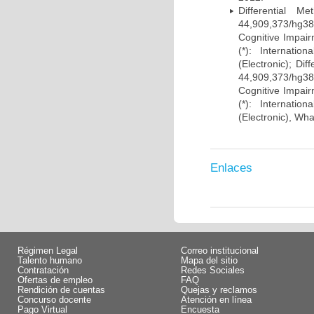
Differential 
44,909,373/hg38)
Cognitive Impairm
(*): Internati
(Electronic); Di
44,909,373/hg38)
Cognitive Impairm
(*): Internati
(Electronic), Wh
Enlaces
Régimen Legal
Correo institucional
Talento humano
Mapa del sitio
Contratación
Redes Sociales
Ofertas de empleo
FAQ
Rendición de cuentas
Quejas y reclamos
Concurso docente
Atención en línea
Pago Virtual
Encuesta