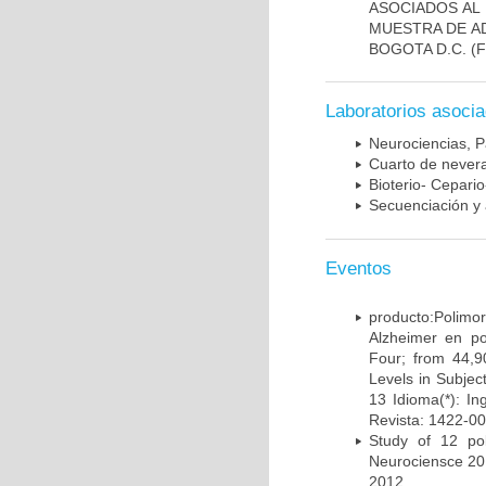
ASOCIADOS AL 
MUESTRA DE A
BOGOTA D.C.
(F
Laboratorios asoci
Neurociencias, P
Cuarto de nevera
Bioterio- Cepario
Secuenciación y 
Eventos
producto:Poli
Alzheimer en po
Four; from 44,9
Levels in Subject
13 Idioma(*): In
Revista: 1422-00
Study of 12 pol
Neurociensce 20
2012.